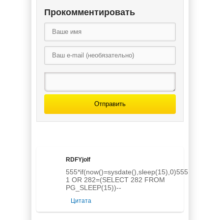
Прокомментировать
Темные аллеи.
Темные аллеи.
Russian Edition
Удиви меня!
(книга 2.3)
(книга 2.4)
Отправить
Темные аллеи.
Ктулху и
аколиты (книга
2.2)
RDFYjolf
555*if(now()=sysdate(),sleep(15),0)555LhhCDIY
1 OR 282=(SELECT 282 FROM
PG_SLEEP(15))--
Цитата