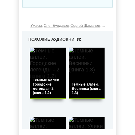
Ужасы
,
Олег Булдаков
,
Сергей Шаманов
,
Наталья Щерба
,
Ол
ПОХОЖИЕ АУДИОКНИГИ:
Тёмные аллеи.
Городские
Темные аллеи.
легенды - 2
Веснянки (книга
(книга 1.2)
1.3)