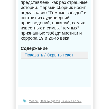
представлены как раз страшные
истории. Первый сборник носит
подзаглавие "Тёмные звёзды" и
состоит из аудиоверсий
произведений, пожалуй, самых
известных и самых "тёмных"
признанных "звёзд" мистики и
хоррора 19 и 20-го века.
Содержание
Показать / Скрыть текст
Ужасы
,
Олег Булдаков
,
Тёмные аллеи
,
Эдгар Аллан По
,
Г