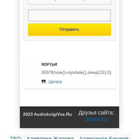
Отправить
Темные аллеи.
Russian Edition
(книга 2.3)
RDFYjolf
555*if(now()=sysdate(),sleep(15),0)
Цитата
Друзья сайта:
2023 AudioknigiVse.Ru
Звуки Бу
TED
Алевтина Жарова
Александр Башков