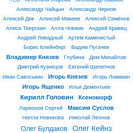
Александр Чайцын
Александр Чернов
Алексей Дик
Алексей Макеев
Алексей Семёнов
Алиса Тверская
Алла Човжик
Андрей Кравец
Андрей Ливадный
Артем Каменистый
Борис Клейнберг
Вадим Пугачев
Владимир Князев
Глубина
Дем Михайлов
Дмитрий Кузнецов
Евгений Щепетнов
Игорь Князев
Иван Савоськин
Игорь Ломакин
Игорь Ященко
Илья Дементьев
Кирилл Головин
Ксеноморф
Максим Суслов
Ларионов Сергей
Нелли Новикова
Николай Леонов
Олег Кейнз
Олег Булдаков