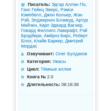
Писатель:
Эдгар Аллан По
,
Ганс Гейнц Эверс
,
Рэмси
Кэмпбелл
,
Джон Кольер
,
Жан
Рэй
,
Элджернон Блэквуд
,
Артур
Мейчен
,
Карл Эдвард Вагнер
,
Говард Филлипс Лавкрафт
,
Рэй
Брэдбери
,
Амброз Бирс
,
Роберт
Блох
,
Клайв Баркер
,
Дмитрий
Мордас
Озвучивает:
Олег Булдаков
Категория:
Ужасы
Цикл:
Тёмные аллеи
Книга №
2.0
Длительность:
06:16:36