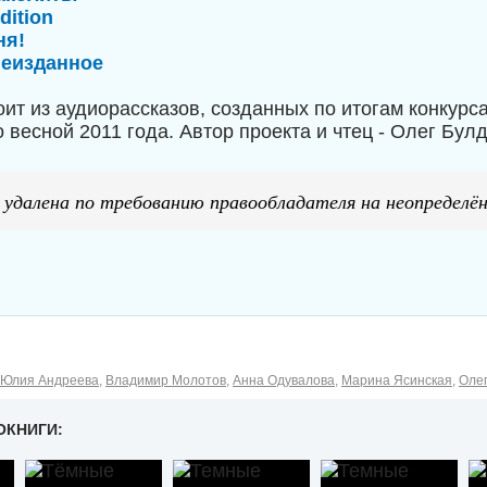
dition
ня!
неизданное
ит из аудиорассказов, созданных по итогам конкурса
весной 2011 года. Автор проекта и чтец - Олег Булд
 удалена по требованию правообладателя на неопределён
Юлия Андреева
,
Владимир Молотов
,
Анна Одувалова
,
Марина Ясинская
,
Олег
ОКНИГИ: