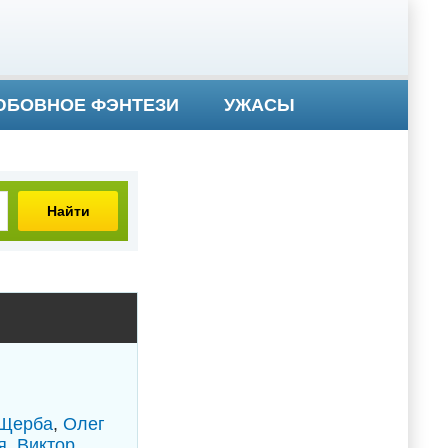
БОВНОЕ ФЭНТЕЗИ
УЖАСЫ
Найти
 Щерба
,
Олег
я
,
Виктор