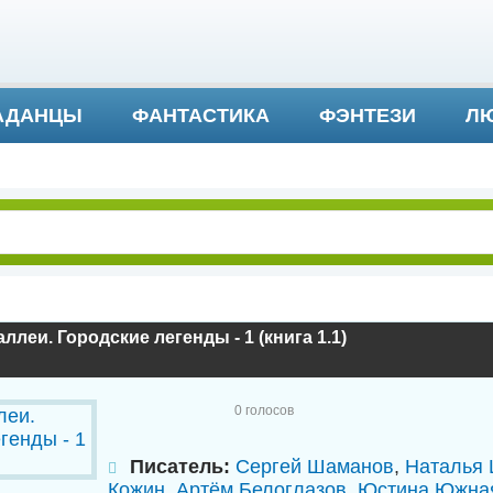
АДАНЦЫ
ФАНТАСТИКА
ФЭНТЕЗИ
ЛЮ
ДЕТЕКТИВ И ТРИЛЛЕР
ллеи. Городские легенды - 1 (книга 1.1)
0
голосов
Писатель:
Сергей Шаманов
,
Наталья
Кожин
,
Артём Белоглазов
,
Юстина Южна