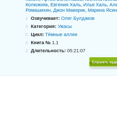
Колюжняк
,
Евгения Халь
,
Илья Халь
,
Ал
Ромашихин
,
Джон Маверик
,
Марина Ясин
Озвучивает:
Олег Булдаков
Категория:
Ужасы
Цикл:
Тёмные аллеи
Книга №
1.1
Длительность:
05:21:07
Слушать ауд