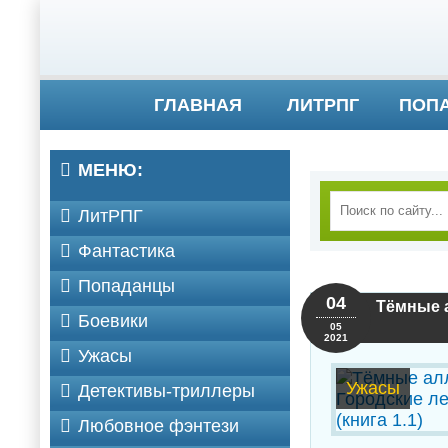
ГЛАВНАЯ
ЛИТРПГ
ПОП
МЕНЮ:
ЛитРПГ
Фантастика
Попаданцы
04
Тёмные а
Боевики
05
2021
Ужасы
Ужасы
Детективы-триллеры
Любовное фэнтези