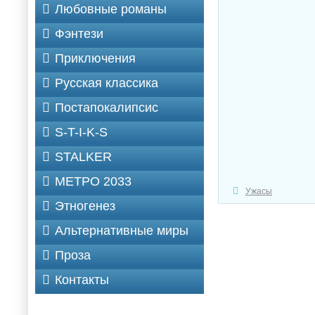
Любовные романы
Фэнтези
Приключения
Русская классика
Постапокалипсис
S-T-I-K-S
STALKER
МЕТРО 2033
Ужасы
Этногенез
Альтернативные миры
Проза
Контакты