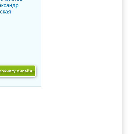
ександр
ская
иокнигу онлайн