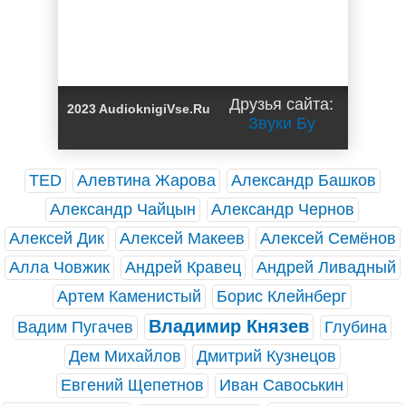
Друзья сайта:
2023 AudioknigiVse.Ru
Звуки Бу
TED
Алевтина Жарова
Александр Башков
Александр Чайцын
Александр Чернов
Алексей Дик
Алексей Макеев
Алексей Семёнов
Алла Човжик
Андрей Кравец
Андрей Ливадный
Артем Каменистый
Борис Клейнберг
Владимир Князев
Вадим Пугачев
Глубина
Дем Михайлов
Дмитрий Кузнецов
Евгений Щепетнов
Иван Савоськин