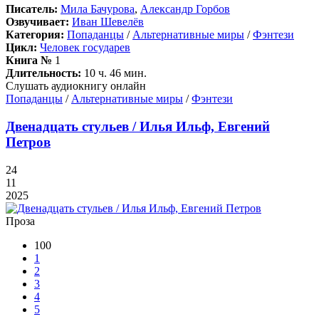
Писатель:
Мила Бачурова
,
Александр Горбов
Озвучивает:
Иван Шевелёв
Категория:
Попаданцы
/
Альтернативные миры
/
Фэнтези
Цикл:
Человек государев
Книга №
1
Длительность:
10 ч. 46 мин.
Слушать аудиокнигу онлайн
Попаданцы
/
Альтернативные миры
/
Фэнтези
Двенадцать стульев / Илья Ильф, Евгений
Петров
24
11
2025
Проза
100
1
2
3
4
5