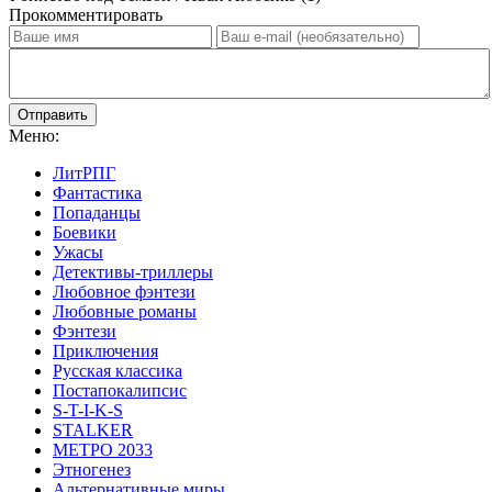
Прокомментировать
Отправить
Меню:
ЛитРПГ
Фантастика
Попаданцы
Боевики
Ужасы
Детективы-триллеры
Любовное фэнтези
Любовные романы
Фэнтези
Приключения
Русская классика
Постапокалипсис
S-T-I-K-S
STALKER
МЕТРО 2033
Этногенез
Альтернативные миры