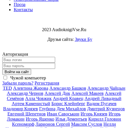
Проза
Контакты
2023 AudioknigiVse.Ru
Друзья сайта:
Звуки Бу
Авторизация
Войти на сайт
Чужой компьютер
Забыли пароль?
Регистрация
TED
Алевтина Жарова
Александр Башков
Александр Чайцын
Александр Чернов
Алексей Дик
Алексей Макеев
Алексей
Семёнов
Алла Човжик
Андрей Кравец
Андрей Ливадный
Артем Каменистый
Борис Клейнберг
Вадим Пугачев
Владимир Князев
Глубина
Дем Михайлов
Дмитрий Кузнецов
Евгений Щепетнов
Иван Савоськин
Игорь Князев
Игорь
Ломакин
Игорь Ященко
Илья Дементьев
Кирилл Головин
Ксеноморф
Ларионов Сергей
Максим Суслов
Нелли