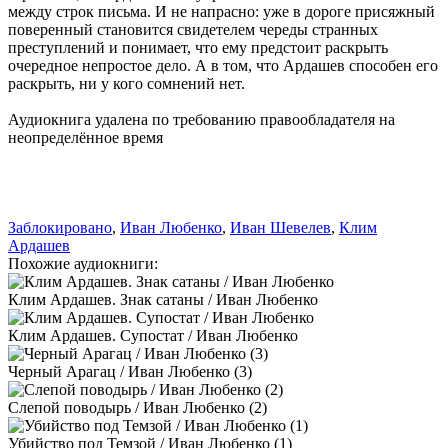
между строк письма. И не напрасно: уже в дороге присяжный
поверенный становится свидетелем череды странных
преступлений и понимает, что ему предстоит раскрыть
очередное непростое дело. А в том, что Ардашев способен его
раскрыть, ни у кого сомнений нет.
Аудиокнига удалена по требованию правообладателя на
неопределённое время
Заблокировано
,
Иван Любенко
,
Иван Шевелев
,
Клим
Ардашев
Похожие аудиокниги:
Клим Ардашев. Знак сатаны / Иван Любенко
Клим Ардашев. Супостат / Иван Любенко
Черный Арагац / Иван Любенко (3)
Слепой поводырь / Иван Любенко (2)
Убийство под Темзой / Иван Любенко (1)