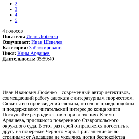
2
3
4
5
4
голосов
Писатель:
Иван Любенко
Озвучивает:
Иван Шевелев
Категория:
Заблокировано
Цикл:
Клим Ардашев
Длительность:
05:59:40
Иван Иванович Любенко – современный автор детективов,
совмещающий работу адвоката с литературным творчеством.
Сюжеты его произведений сложны, но очень правдоподобны
и поддерживают читательский интерес до конца книги.
Послушайте ретро-детектив о приключениях Клима
Ардашева, присяжного поверенного Ставропольского
окружного суда. В этот раз герой отправляется погостить к
другу на побережье Чёрного моря. Приглашение было
странным; от Ардашева не укрылись нотки беспокойства