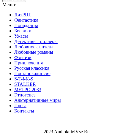
Меню:
ЛитРПГ
Фантастика
Попаданцы
Боевики
Ужасы
Детективы-триллеры
Любовное фэнтези
Любовные романы
Фэнтези
Приключения
Русская классика
Постапокалипсис
S-T-I-K-S
STALKER
МЕТРО 2033
Этногенез
Альтернативные миры
Проза
Контакты
2023 AudioknigiVse.Ru