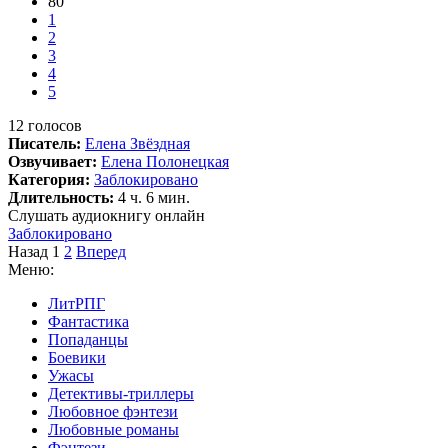
80
1
2
3
4
5
12
голосов
Писатель:
Елена Звёздная
Озвучивает:
Елена Полонецкая
Категория:
Заблокировано
Длительность:
4 ч. 6 мин.
Слушать аудиокнигу онлайн
Заблокировано
Назад
1
2
Вперед
Меню:
ЛитРПГ
Фантастика
Попаданцы
Боевики
Ужасы
Детективы-триллеры
Любовное фэнтези
Любовные романы
Фэнтези