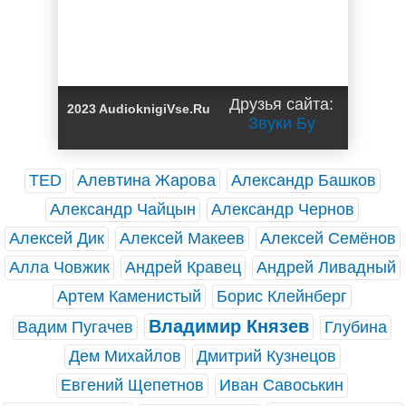
Друзья сайта:
2023 AudioknigiVse.Ru
Звуки Бу
TED
Алевтина Жарова
Александр Башков
Александр Чайцын
Александр Чернов
Алексей Дик
Алексей Макеев
Алексей Семёнов
Алла Човжик
Андрей Кравец
Андрей Ливадный
Артем Каменистый
Борис Клейнберг
Владимир Князев
Вадим Пугачев
Глубина
Дем Михайлов
Дмитрий Кузнецов
Евгений Щепетнов
Иван Савоськин