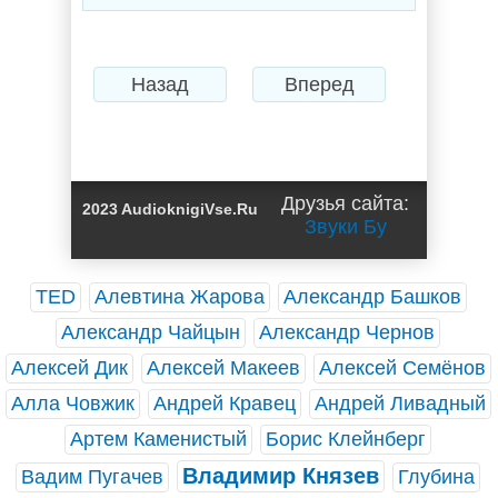
Назад
Вперед
Друзья сайта:
2023 AudioknigiVse.Ru
Звуки Бу
TED
Алевтина Жарова
Александр Башков
Александр Чайцын
Александр Чернов
Алексей Дик
Алексей Макеев
Алексей Семёнов
Алла Човжик
Андрей Кравец
Андрей Ливадный
Артем Каменистый
Борис Клейнберг
Владимир Князев
Вадим Пугачев
Глубина