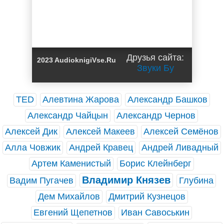
Друзья сайта:
2023 AudioknigiVse.Ru
Звуки Бу
TED
Алевтина Жарова
Александр Башков
Александр Чайцын
Александр Чернов
Алексей Дик
Алексей Макеев
Алексей Семёнов
Алла Човжик
Андрей Кравец
Андрей Ливадный
Артем Каменистый
Борис Клейнберг
Владимир Князев
Вадим Пугачев
Глубина
Дем Михайлов
Дмитрий Кузнецов
Евгений Щепетнов
Иван Савоськин