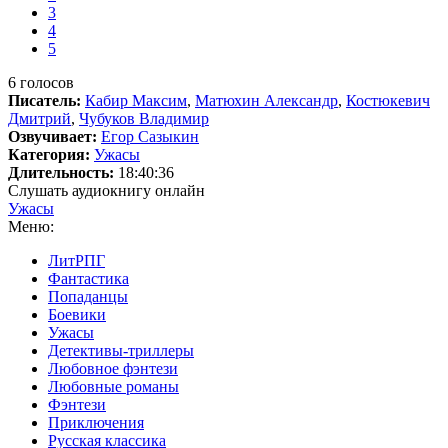
3
4
5
6
голосов
Писатель:
Кабир Максим
,
Матюхин Александр
,
Костюкевич
Дмитрий
,
Чубуков Владимир
Озвучивает:
Егор Сазыкин
Категория:
Ужасы
Длительность:
18:40:36
Слушать аудиокнигу онлайн
Ужасы
Меню:
ЛитРПГ
Фантастика
Попаданцы
Боевики
Ужасы
Детективы-триллеры
Любовное фэнтези
Любовные романы
Фэнтези
Приключения
Русская классика