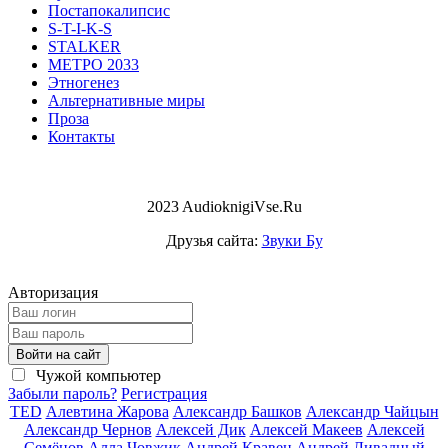
Постапокалипсис
S-T-I-K-S
STALKER
МЕТРО 2033
Этногенез
Альтернативные миры
Проза
Контакты
2023 AudioknigiVse.Ru
Друзья сайта:
Звуки Бу
Авторизация
Войти на сайт
Чужой компьютер
Забыли пароль?
Регистрация
TED
Алевтина Жарова
Александр Башков
Александр Чайцын
Александр Чернов
Алексей Дик
Алексей Макеев
Алексей
Семёнов
Алла Човжик
Андрей Кравец
Андрей Ливадный