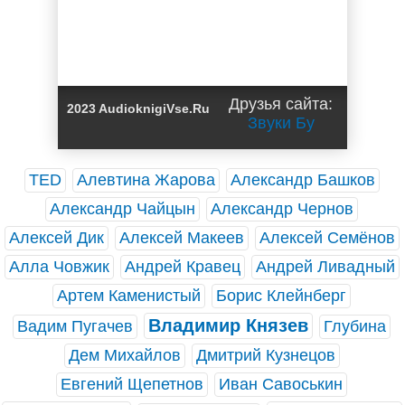
Друзья сайта:
2023 AudioknigiVse.Ru
Звуки Бу
TED
Алевтина Жарова
Александр Башков
Александр Чайцын
Александр Чернов
Алексей Дик
Алексей Макеев
Алексей Семёнов
Алла Човжик
Андрей Кравец
Андрей Ливадный
Артем Каменистый
Борис Клейнберг
Владимир Князев
Вадим Пугачев
Глубина
Дем Михайлов
Дмитрий Кузнецов
Евгений Щепетнов
Иван Савоськин