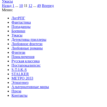
Ужасы
Назад
1
...
10
11
12
...
49
Вперед
Меню:
ЛитРПГ
Фантастика
Попаданцы
Боевики
Ужасы
Детективы-триллеры
Любовное фэнтези
Любовные романы
Фэнтези
Приключения
Русская классика
Постапокалипсис
S-T-I-K-S
STALKER
МЕТРО 2033
Этногенез
Альтернативные миры
Проза
Контакты