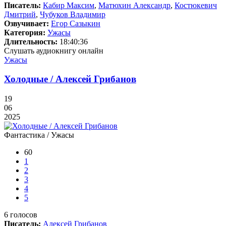
Писатель:
Кабир Максим
,
Матюхин Александр
,
Костюкевич
Дмитрий
,
Чубуков Владимир
Озвучивает:
Егор Сазыкин
Категория:
Ужасы
Длительность:
18:40:36
Слушать аудиокнигу онлайн
Ужасы
Холодные / Алексей Грибанов
19
06
2025
Фантастика / Ужасы
60
1
2
3
4
5
6
голосов
Писатель:
Алексей Грибанов