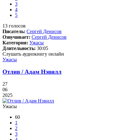
3
4
5
13
голосов
Писатель:
Сергей Денисов
Озвучивает:
Сергей Денисов
Категория:
Ужасы
Длительность:
30:05
Слушать аудиокнигу онлайн
Ужасы
Отлив / Адам Нэвилл
27
06
2025
Ужасы
60
1
2
3
4