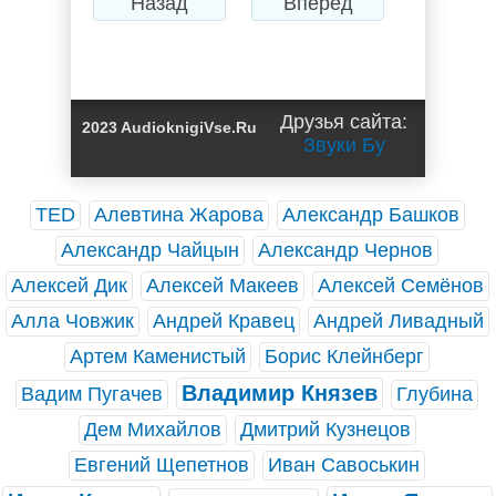
Назад
Вперед
Друзья сайта:
2023 AudioknigiVse.Ru
Звуки Бу
TED
Алевтина Жарова
Александр Башков
Александр Чайцын
Александр Чернов
Алексей Дик
Алексей Макеев
Алексей Семёнов
Алла Човжик
Андрей Кравец
Андрей Ливадный
Артем Каменистый
Борис Клейнберг
Владимир Князев
Вадим Пугачев
Глубина
Дем Михайлов
Дмитрий Кузнецов
Евгений Щепетнов
Иван Савоськин