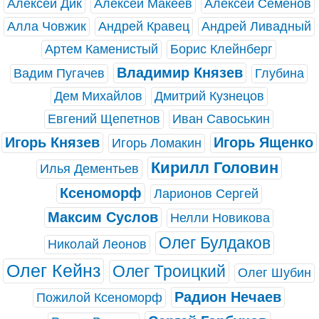
Алексей Дик
Алексей Макеев
Алексей Семёнов
Алла Човжик
Андрей Кравец
Андрей Ливадный
Артем Каменистый
Борис Клейнберг
Владимир Князев
Вадим Пугачев
Глубина
Дем Михайлов
Дмитрий Кузнецов
Евгений Щепетнов
Иван Савоськин
Игорь Князев
Игорь Ященко
Игорь Ломакин
Кирилл Головин
Илья Дементьев
Ксеноморф
Ларионов Сергей
Максим Суслов
Нелли Новикова
Олег Булдаков
Николай Леонов
Олег Кейнз
Олег Троицкий
Олег Шубин
Радион Нечаев
Пожилой Ксеноморф