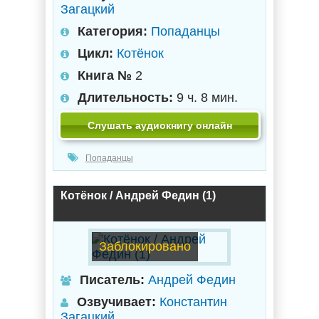
Загацкий
Категория:
Попаданцы
Цикл:
Котёнок
Книга №
2
Длительность:
9 ч. 8 мин.
Слушать аудиокнигу онлайн
Попаданцы
Котёнок / Андрей Федин (1)
Заблокировано
Писатель:
Андрей Федин
Озвучивает:
Константин
Загацкий