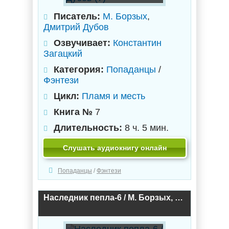
Писатель:
М. Борзых
,
Дмитрий Дубов
Озвучивает:
Константин
Загацкий
Категория:
Попаданцы
/
Фэнтези
Цикл:
Пламя и месть
Книга №
7
Длительность:
8 ч. 5 мин.
Слушать аудиокнигу онлайн
Попаданцы
/
Фэнтези
Наследник пепла-6 / М. Борзых, Дмитрий Дубов (6)