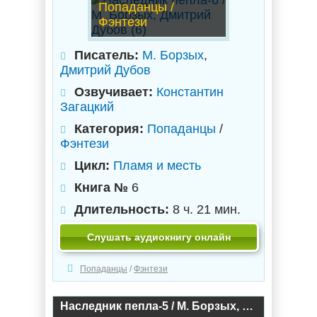
Попаданцы /
Фэнтези
Писатель:
М. Борзых
,
Дмитрий Дубов
Озвучивает:
Константин
Загацкий
Категория:
Попаданцы
/
Фэнтези
Цикл:
Пламя и месть
Книга №
6
Длительность:
8 ч. 21 мин.
Слушать аудиокнигу онлайн
Попаданцы
/
Фэнтези
Наследник пепла-5 / М. Борзых, Дмитрий Дубов (5)