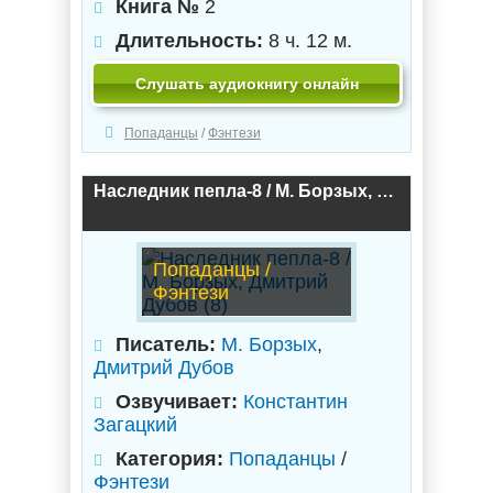
Книга №
2
Длительность:
8 ч. 12 м.
Слушать аудиокнигу онлайн
Попаданцы
/
Фэнтези
Наследник пепла-8 / М. Борзых, Дмитрий Дубов (8)
Попаданцы /
Фэнтези
Писатель:
М. Борзых
,
Дмитрий Дубов
Озвучивает:
Константин
Загацкий
Категория:
Попаданцы
/
Фэнтези