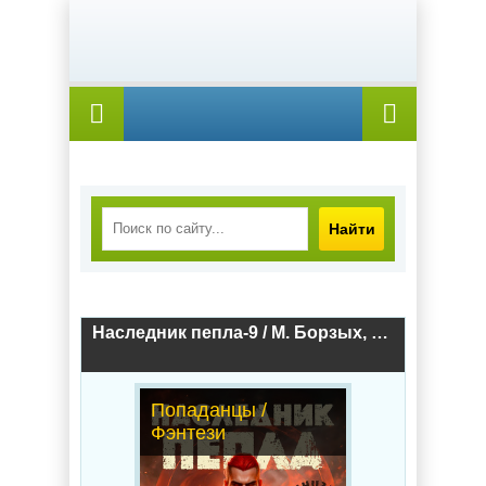
Найти
Наследник пепла-9 / М. Борзых, Дмитрий Дубов (9)
Попаданцы /
Фэнтези