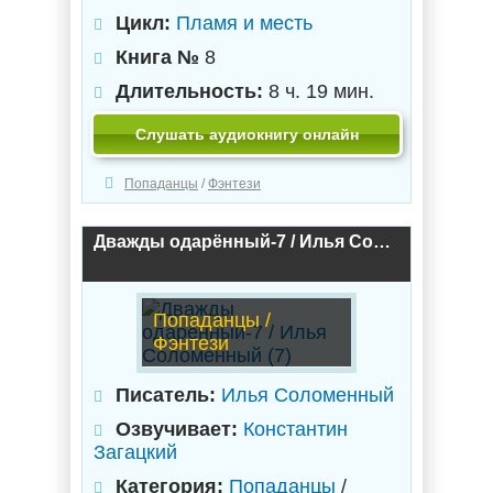
Цикл:
Пламя и месть
Книга №
8
Длительность:
8 ч. 19 мин.
Слушать аудиокнигу онлайн
Попаданцы
/
Фэнтези
Дважды одарённый-7 / Илья Соломенный (7)
Попаданцы /
Фэнтези
Писатель:
Илья Соломенный
Озвучивает:
Константин
Загацкий
Категория:
Попаданцы
/