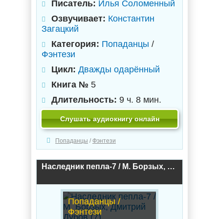
Писатель:
Илья Соломенный
Озвучивает:
Константин
Загацкий
Категория:
Попаданцы
/
Фэнтези
Цикл:
Дважды одарённый
Книга №
5
Длительность:
9 ч. 8 мин.
Слушать аудиокнигу онлайн
Попаданцы
/
Фэнтези
Наследник пепла-7 / М. Борзых, Дмитрий Дубов (7)
Попаданцы /
Фэнтези