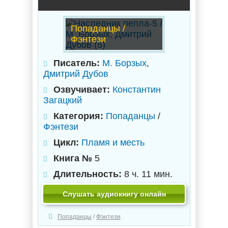
Попаданцы /
Фэнтези
Писатель:
М. Борзых
,
Дмитрий Дубов
Озвучивает:
Константин
Загацкий
Категория:
Попаданцы
/
Фэнтези
Цикл:
Пламя и месть
Книга №
5
Длительность:
8 ч. 11 мин.
Слушать аудиокнигу онлайн
Попаданцы
/
Фэнтези