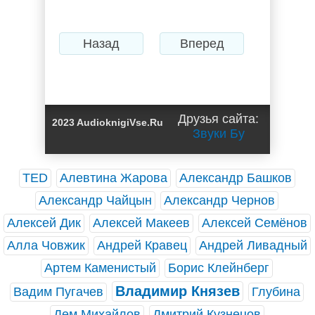
Назад
Вперед
Друзья сайта:
2023 AudioknigiVse.Ru
Звуки Бу
TED
Алевтина Жарова
Александр Башков
Александр Чайцын
Александр Чернов
Алексей Дик
Алексей Макеев
Алексей Семёнов
Алла Човжик
Андрей Кравец
Андрей Ливадный
Артем Каменистый
Борис Клейнберг
Владимир Князев
Вадим Пугачев
Глубина
Дем Михайлов
Дмитрий Кузнецов