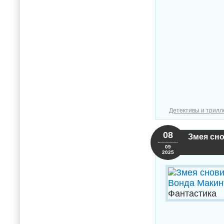
Детективы и трил
08
Змея сно
09
2025
Фантастика