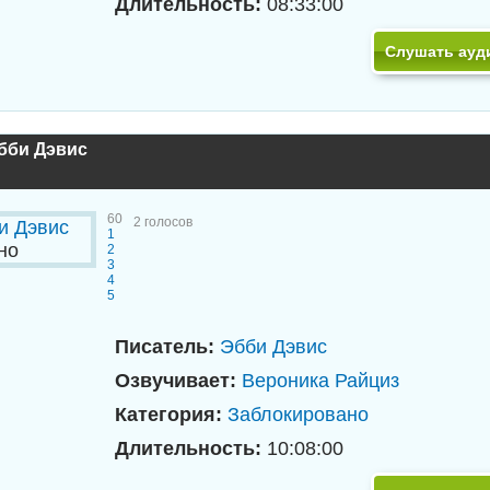
Длительность:
08:33:00
Слушать ауд
Эбби Дэвис
60
2
голосов
1
но
2
3
4
5
Писатель:
Эбби Дэвис
Озвучивает:
Вероника Райциз
Категория:
Заблокировано
Длительность:
10:08:00