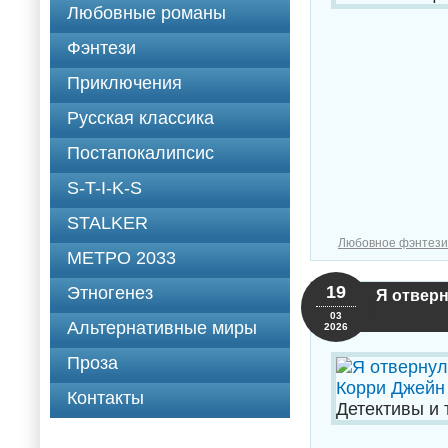
Любовные романы
Фэнтези
Приключения
Русская классика
Постапокалипсис
S-T-I-K-S
STALKER
Любовное фэнтези
МЕТРО 2033
19
Этногенез
Я отверн
03
Альтернативные миры
2026
Проза
Контакты
Детективы и