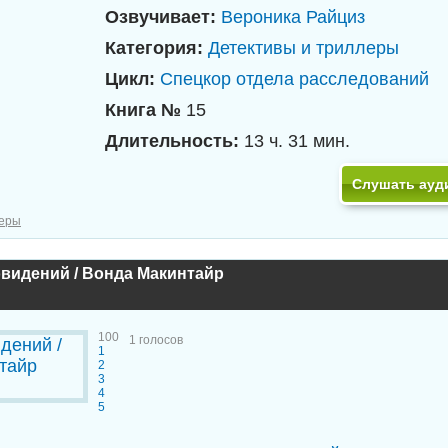
Озвучивает:
Вероника Райциз
Категория:
Детективы и триллеры
Цикл:
Спецкор отдела расследований
Книга №
15
Длительность:
13 ч. 31 мин.
Слушать ауд
леры
видений / Вонда Макинтайр
100
1
голосов
1
2
3
4
5