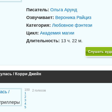
Писатель:
Ольга Арунд
Озвучивает:
Вероника Райциз
Категория:
Любовное фэнтези
Цикл:
Академия магии
Длительность:
13 ч. 22 м.
Слушать ауд
улась / Корри Джейн
100
2
голосов
1
2
3
 триллеры
4
5