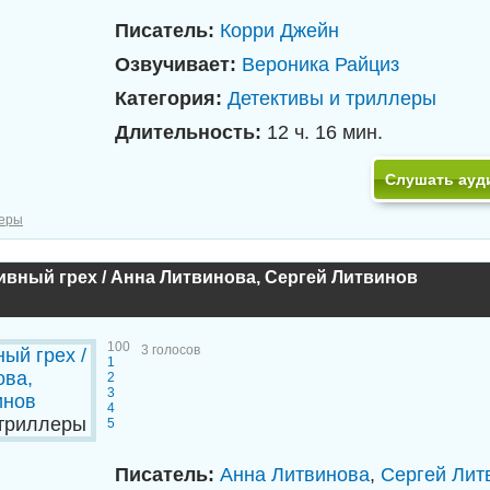
Писатель:
Корри Джейн
Озвучивает:
Вероника Райциз
Категория:
Детективы и триллеры
Длительность:
12 ч. 16 мин.
Слушать ауд
леры
вный грех / Анна Литвинова, Сергей Литвинов
100
3
голосов
1
2
3
4
 триллеры
5
Писатель:
Анна Литвинова
,
Сергей Лит