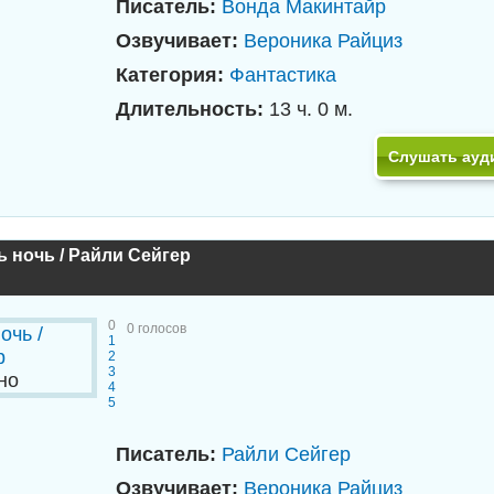
Писатель:
Вонда Макинтайр
Озвучивает:
Вероника Райциз
Категория:
Фантастика
Длительность:
13 ч. 0 м.
Слушать ауд
 ночь / Райли Сейгер
0
0
голосов
1
2
3
но
4
5
Писатель:
Райли Сейгер
Озвучивает:
Вероника Райциз