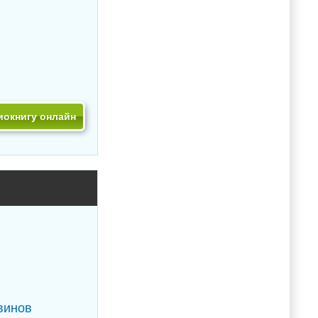
иокнигу онлайн
винов