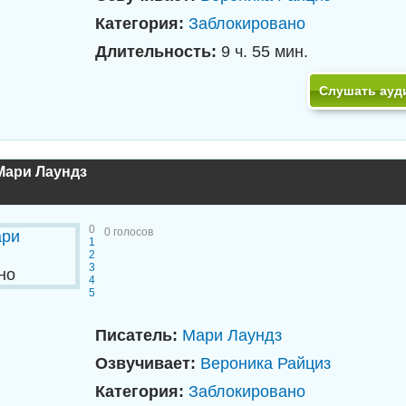
Категория:
Заблокировано
Длительность:
9 ч. 55 мин.
Слушать ауд
Мари Лаундз
0
0
голосов
1
2
3
но
4
5
Писатель:
Мари Лаундз
Озвучивает:
Вероника Райциз
Категория:
Заблокировано