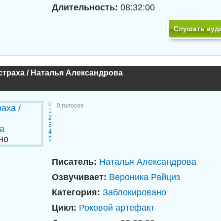
Длительность:
08:32:00
Слушать ауд
страха / Наталья Александрова
0
0
голосов
1
2
3
4
но
5
Писатель:
Наталья Александрова
Озвучивает:
Вероника Райциз
Категория:
Заблокировано
Цикл:
Роковой артефакт