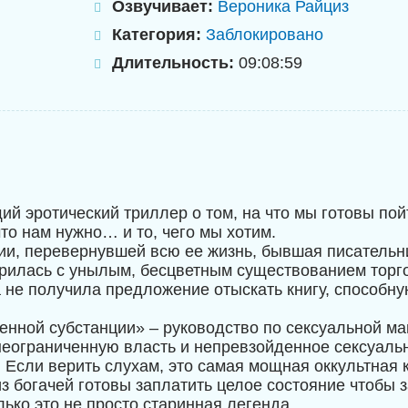
Озвучивает:
Вероника Райциз
Категория:
Заблокировано
Длительность:
09:08:59
й эротический триллер о том, на что мы готовы пой
что нам нужно… и то, чего мы хотим.
ии, перевернувшей всю ее жизнь, бывшая писательн
рилась с унылым, бесцветным существованием торг
а не получила предложение отыскать книгу, способну
енной субстанции» – руководство по сексуальной маг
ограниченную власть и непревзойденное сексуаль
 Если верить слухам, это самая мощная оккультная к
из богачей готовы заплатить целое состояние чтобы 
ько это не просто старинная легенда.