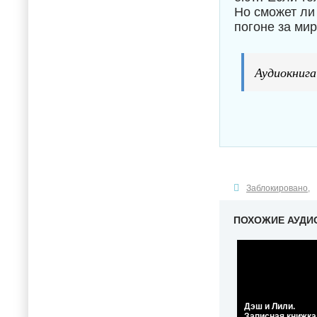
Но сможет ли
погоне за ми
Аудиокнига
Заблокировано
,
ПОХОЖИЕ АУДИ
Дэш и Лили.
Записная книжка