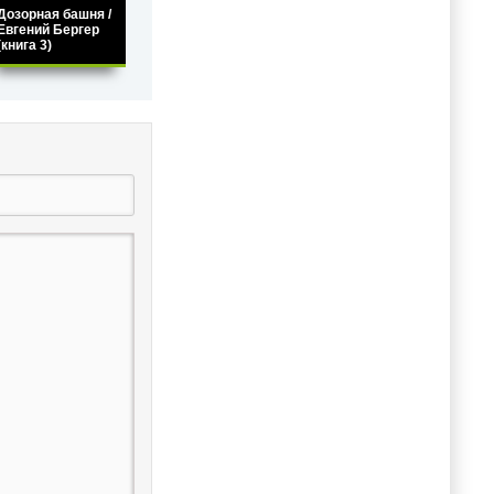
Дозорная башня /
Евгений Бергер
(книга 3)