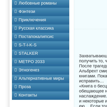
Любовные романы
Фэнтези
Приключения
Русская классика
Постапокалипсис
S-T-I-K-S
STALKER
Захватывающи
получить то, 
МЕТРО 2033
После трагед
Этногенез
Альбрехт сми
книгами. Пок
Альтернативные миры
исправить…
«Книга о бесц
Проза
обещающее не
Контакты
наслаждение.
и некоторые 
ею… Если тол