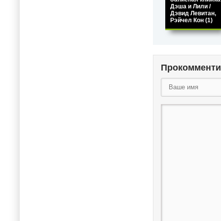
Дэша и Лили /
Дэвид Левитан,
Рэйчел Кон (1)
Прокоммент