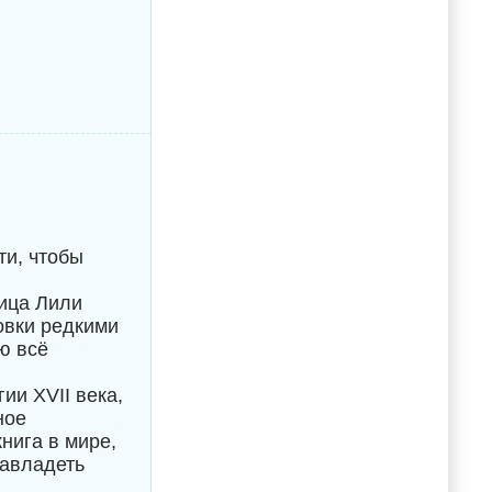
ти, чтобы
ица Лили
овки редкими
ю всё
ии XVII века,
ное
нига в мире,
завладеть