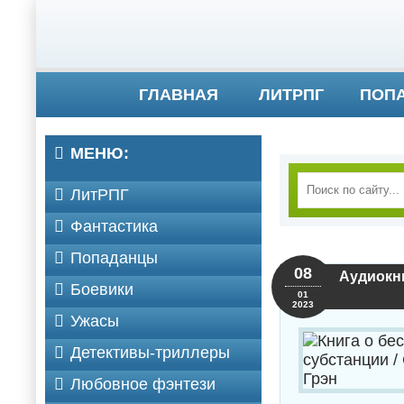
ГЛАВНАЯ
ЛИТРПГ
ПОП
МЕНЮ:
ЛитРПГ
Фантастика
Попаданцы
08
Аудиокни
Боевики
01
2023
Ужасы
Детективы-триллеры
Любовное фэнтези