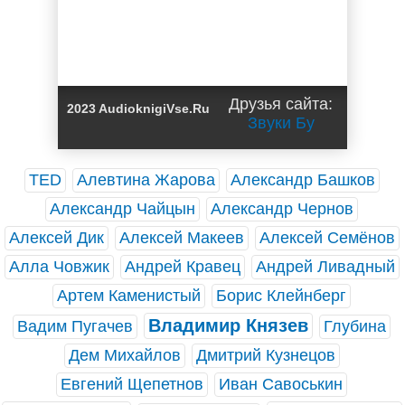
Друзья сайта:
2023 AudioknigiVse.Ru
Звуки Бу
TED
Алевтина Жарова
Александр Башков
Александр Чайцын
Александр Чернов
Алексей Дик
Алексей Макеев
Алексей Семёнов
Алла Човжик
Андрей Кравец
Андрей Ливадный
Артем Каменистый
Борис Клейнберг
Владимир Князев
Вадим Пугачев
Глубина
Дем Михайлов
Дмитрий Кузнецов
Евгений Щепетнов
Иван Савоськин