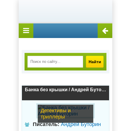
Найти
Банка без крышки / Андрей Буторин
Детективы и
триллеры
Писатель:
Андрей Буторин