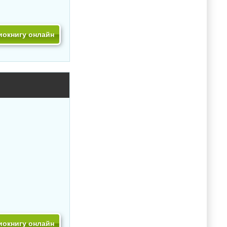
иокнигу онлайн
иокнигу онлайн