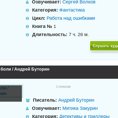
Озвучивает:
Сергей Волков
Категория:
Фантастика
Цикл:
Работа над ошибками
Книга №
1
Длительность:
7 ч. 26 м.
Слушать ауд
боли / Андрей Буторин
1
голосов
и
Писатель:
Андрей Буторин
Озвучивает:
Митика Закурин
Категория:
Детективы и триллеры