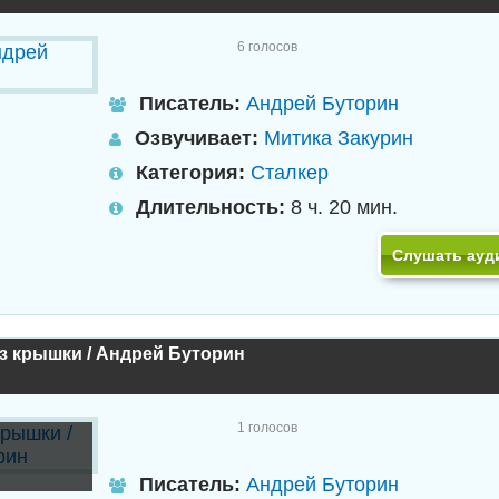
6
голосов
Писатель:
Андрей Буторин
Озвучивает:
Митика Закурин
Категория:
Сталкер
Длительность:
8 ч. 20 мин.
Слушать ауд
з крышки / Андрей Буторин
1
голосов
и
Писатель:
Андрей Буторин