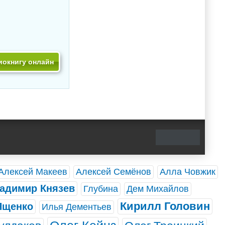
иокнигу онлайн
Алексей Макеев
Алексей Семёнов
Алла Човжик
адимир Князев
Глубина
Дем Михайлов
Кирилл Головин
Ященко
Илья Дементьев