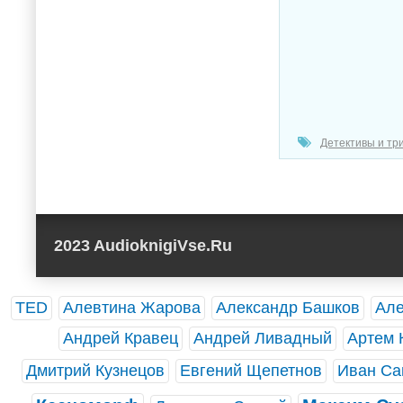
Детективы и тр
2023 AudioknigiVse.Ru
TED
Алевтина Жарова
Александр Башков
Але
Андрей Кравец
Андрей Ливадный
Артем 
Дмитрий Кузнецов
Евгений Щепетнов
Иван Са