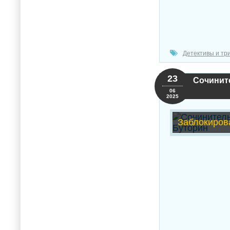
Детективы и тр
23
Сочинит
06
2025
Заблокиров