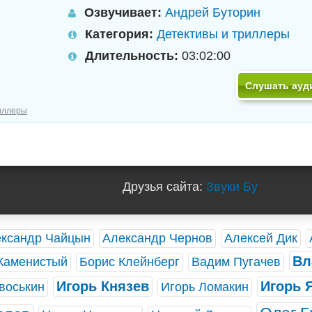
Озвучивает:
Андрей Буторин
Категория:
Детективы и триллеры
Длительность:
03:02:00
Слушать ауд
иллеры
Друзья сайта:
Звуки Бу
ксандр Чайцын
Александр Чернов
Алексей Дик
Вл
Каменистый
Борис Клейнберг
Вадим Пугачев
Игорь Князев
Игорь 
воськин
Игорь Ломакин