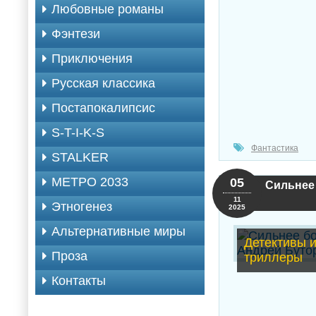
Любовные романы
Фэнтези
Приключения
Русская классика
Постапокалипсис
S-T-I-K-S
Фантастика
STALKER
МЕТРО 2033
05
Сильнее 
11
Этногенез
2025
Альтернативные миры
Детективы 
Проза
триллеры
Контакты