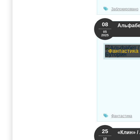
Заблокировано
08
Альфабе
05
2025
Фантастика
Фантастика
25
«Клин» /
10