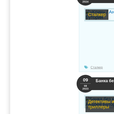
2024
Сталкер
Сталкер
09
Банка бе
08
2023
Детективы 
триллеры