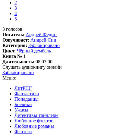
2
3
4
5
3
голосов
Писатель:
Андрей Федин
Озвучивает:
Андрей Сид
Категория:
Заблокировано
Цикл:
Чёрный дембель
Книга №
1
Длительность:
08:03:00
Слушать аудиокнигу онлайн
Заблокировано
Меню:
ЛитРПГ
Фантастика
Попаданцы
Боевики
Ужасы
Детективы-триллеры
Любовное фэнтези
Любовные романы
Фэнтези