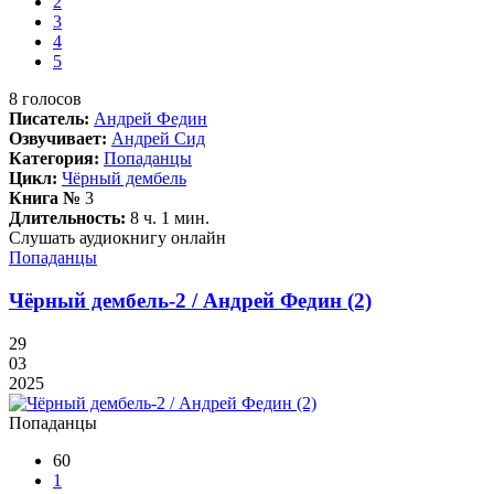
2
3
4
5
8
голосов
Писатель:
Андрей Федин
Озвучивает:
Андрей Сид
Категория:
Попаданцы
Цикл:
Чёрный дембель
Книга №
3
Длительность:
8 ч. 1 мин.
Слушать аудиокнигу онлайн
Попаданцы
Чёрный дембель-2 / Андрей Федин (2)
29
03
2025
Попаданцы
60
1