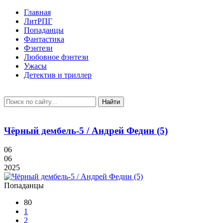
Главная
ЛитРПГ
Попаданцы
Фантастика
Фэнтези
Любовное фэнтези
Ужасы
Детектив и триллер
Найти
Чёрный дембель-5 / Андрей Федин (5)
06
06
2025
Попаданцы
80
1
2