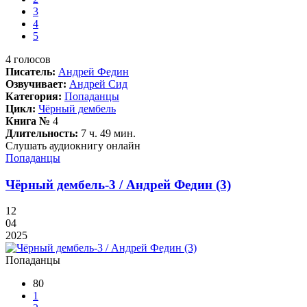
3
4
5
4
голосов
Писатель:
Андрей Федин
Озвучивает:
Андрей Сид
Категория:
Попаданцы
Цикл:
Чёрный дембель
Книга №
4
Длительность:
7 ч. 49 мин.
Слушать аудиокнигу онлайн
Попаданцы
Чёрный дембель-3 / Андрей Федин (3)
12
04
2025
Попаданцы
80
1