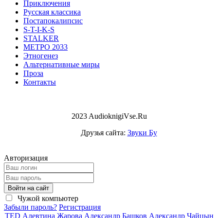
Приключения
Русская классика
Постапокалипсис
S-T-I-K-S
STALKER
МЕТРО 2033
Этногенез
Альтернативные миры
Проза
Контакты
2023 AudioknigiVse.Ru
Друзья сайта:
Звуки Бу
Авторизация
Войти на сайт
Чужой компьютер
Забыли пароль?
Регистрация
TED
Алевтина Жарова
Александр Башков
Александр Чайцын