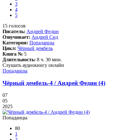
3
4
5
15
голосов
Писатель:
Андрей Федин
Озвучивает:
Андрей Сид
Категория:
Попаданцы
Цикл:
Чёрный дембель
Книга №
5
Длительность:
8 ч. 30 мин.
Слушать аудиокнигу онлайн
Попаданцы
Чёрный дембель-4 / Андрей Федин (4)
07
05
2025
Попаданцы
80
1
2