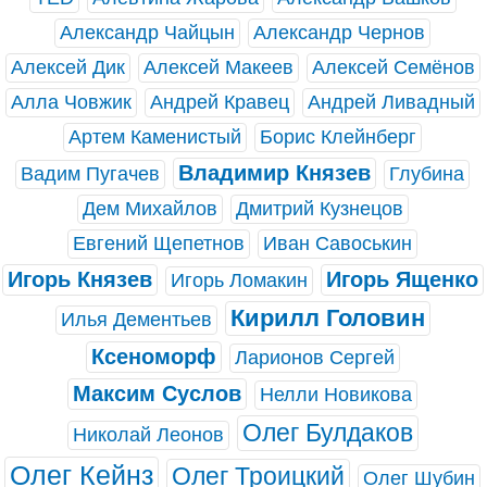
Александр Чайцын
Александр Чернов
Алексей Дик
Алексей Макеев
Алексей Семёнов
Алла Човжик
Андрей Кравец
Андрей Ливадный
Артем Каменистый
Борис Клейнберг
Владимир Князев
Вадим Пугачев
Глубина
Дем Михайлов
Дмитрий Кузнецов
Евгений Щепетнов
Иван Савоськин
Игорь Князев
Игорь Ященко
Игорь Ломакин
Кирилл Головин
Илья Дементьев
Ксеноморф
Ларионов Сергей
Максим Суслов
Нелли Новикова
Олег Булдаков
Николай Леонов
Олег Кейнз
Олег Троицкий
Олег Шубин