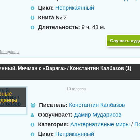
Цикл:
Неприкаянный
Книга №
2
Длительность:
9 ч. 43 м.
Слушать ауд
Попаданцы
нный. Мичман с «Варяга» / Константин Калбазов (1)
10
голосов
вные
аданцы
Писатель:
Константин Калбазов
Озвучивает:
Дамир Мударисов
Категория:
Альтернативные миры
/
П
Цикл:
Неприкаянный