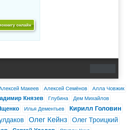
иокнигу онлайн
Алексей Макеев
Алексей Семёнов
Алла Човжик
адимир Князев
Глубина
Дем Михайлов
Кирилл Головин
Ященко
Илья Дементьев
Олег Кейнз
улдаков
Олег Троицкий