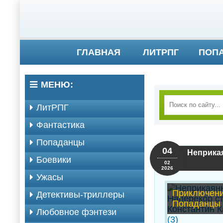
ГЛАВНАЯ
ЛИТРПГ
ПОП
МЕНЮ:
ЛитРПГ
Фантастика
Попаданцы
04
Неприкая
Боевики
02
2026
Ужасы
Приключени
Детективы-триллеры
Попаданцы
Любовное фэнтези