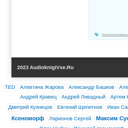
Альтернативны
2023 AudioknigiVse.Ru
TED
Алевтина Жарова
Александр Башков
Але
Андрей Кравец
Андрей Ливадный
Артем 
Дмитрий Кузнецов
Евгений Щепетнов
Иван Са
Ксеноморф
Максим Су
Ларионов Сергей