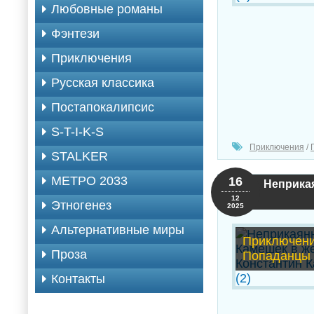
Любовные романы
Фэнтези
Приключения
Русская классика
Постапокалипсис
S-T-I-K-S
Приключения
/
STALKER
МЕТРО 2033
16
Неприкая
12
Этногенез
2025
Альтернативные миры
Приключени
Проза
Попаданцы
Контакты