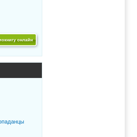
иокнигу онлайн
опаданцы