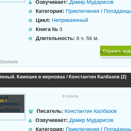
Озвучивает:
Дамир Мударисов
Категория:
Приключения
/
Попаданц
Цикл:
Неприкаянный
Книга №
3
Длительность:
9 ч. 56 м.
Слушать ауд
Попаданцы
нный. Камешек в жерновах / Константин Калбазов (2)
8
голосов
я /
Писатель:
Константин Калбазов
Озвучивает:
Дамир Мударисов
Категория:
Приключения
/
Попаданц