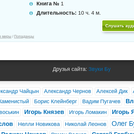
Книга №
1
Длительность:
10 ч. 4 м.
Слушать ауд
е миры
/
Попаданцы
Друзья сайта:
Звуки Бу
ксандр Чайцын
Александр Чернов
Алексей Дик
Вл
Каменистый
Борис Клейнберг
Вадим Пугачев
Игорь Князев
Игорь 
воськин
Игорь Ломакин
Олег Б
слов
Нелли Новикова
Николай Леонов