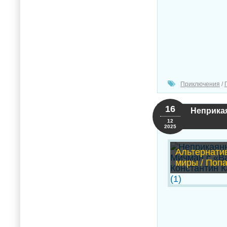
Приключения
/
16
Неприкая
12
2025
Альтернати
миры / Поп