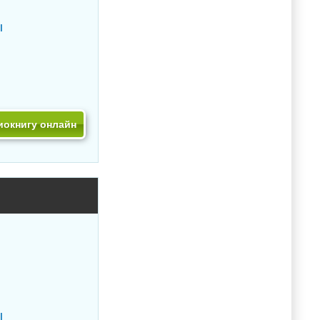
ы
иокнигу онлайн
ы