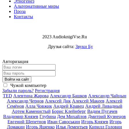
Этногенез
Альтернативные миры
Проза
Контакты
2023 AudioknigiVse.Ru
Друзья сайта:
Звуки Бу
Авторизация
Войти на сайт
Чужой компьютер
Забыли пароль?
Регистрация
TED
Алевтина Жарова
Александр Башков
Александр Чайцын
Александр Чернов
Алексей Дик
Алексей Макеев
Алексей
Семёнов
Алла Човжик
Андрей Кравец
Андрей Ливадный
Артем Каменистый
Борис Клейнберг
Вадим Пугачев
Владимир Князев
Глубина
Дем Михайлов
Дмитрий Кузнецов
Евгений Щепетнов
Иван Савоськин
Игорь Князев
Игорь
Ломакин
Игорь Ященко
Илья Дементьев
Кирилл Головин