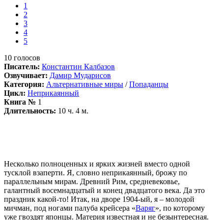
1
2
3
4
5
10
голосов
Писатель:
Константин Калбазов
Озвучивает:
Дамир Мударисов
Категория:
Альтернативные миры
/
Попаданцы
Цикл:
Неприкаянный
Книга №
1
Длительность:
10 ч. 4 м.
Несколько полноценных и ярких жизней вместо одной
тусклой взаперти. Я, словно неприкаянный, брожу по
параллельным мирам. Древний Рим, средневековье,
галантный восемнадцатый и конец двадцатого века. Да это
праздник какой-то! Итак, на дворе 1904-ый, я – молодой
мичман, под ногами палуба крейсера «
Варяг
», по которому
уже гвоздят японцы. Материя известная и не безынтересная.