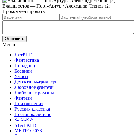
Владивосток — Порт-Артур / Александр Чернов (2)
Прокомментировать
Отправить
Меню:
ЛитРПГ
Фантастика
Попаданцы
Боевики
Ужасы
Детективы-триллеры
Любовное фэнтези
Любовные романы
Фэнтези
Приключения
Русская классика
Постапокалипсис
S-T-I-K-S
STALKER
МЕТРО 2033