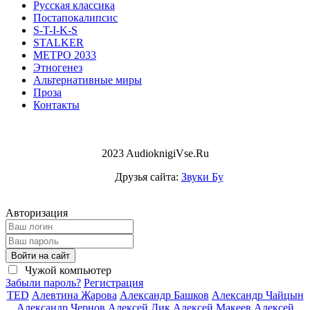
Русская классика
Постапокалипсис
S-T-I-K-S
STALKER
МЕТРО 2033
Этногенез
Альтернативные миры
Проза
Контакты
2023 AudioknigiVse.Ru
Друзья сайта:
Звуки Бу
Авторизация
Войти на сайт
Чужой компьютер
Забыли пароль?
Регистрация
TED
Алевтина Жарова
Александр Башков
Александр Чайцын
Александр Чернов
Алексей Дик
Алексей Макеев
Алексей