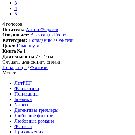
3
4
5
4
голосов
Писатель:
Антон Федотов
Озвучивает:
Александр Егоров
Категория:
Попаданцы
/
Фэнтези
Цикл:
Гимн шута
Книга №
1
Длительность:
7 ч. 56 м.
Слушать аудиокнигу онлайн
Попаданцы
/
Фэнтези
Меню:
ЛитРПГ
Фантастика
Попаданцы
Боевики
Ужасы
Детективы-триллеры
Любовное фэнтези
Любовные романы
Фэнтези
Приключения