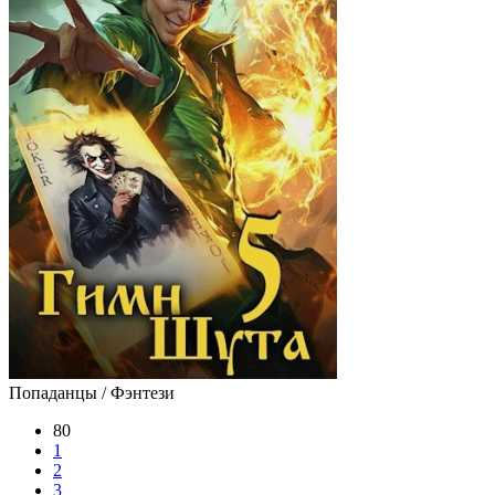
Попаданцы / Фэнтези
80
1
2
3