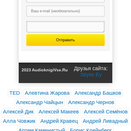
Дмитрий Карпин
Сергей Савинов
(книга 1)
(2)
Отправить
Пожиратель
костей-3 / Антон
Друзья сайта:
2023 AudioknigiVse.Ru
Панарин (3)
Звуки Бу
TED
Алевтина Жарова
Александр Башков
Александр Чайцын
Александр Чернов
Алексей Дик
Алексей Макеев
Алексей Семёнов
Алла Човжик
Андрей Кравец
Андрей Ливадный
Артем Каменистый
Борис Клейнберг