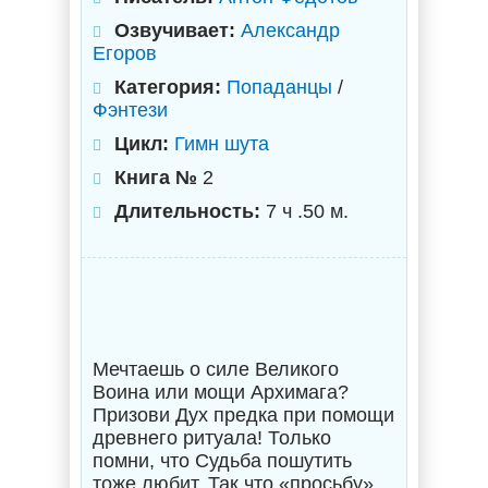
Озвучивает:
Александр
Егоров
Категория:
Попаданцы
/
Фэнтези
Цикл:
Гимн шута
Книга №
2
Длительность:
7 ч .50 м.
Мечтаешь о силе Великого
Воина или мощи Архимага?
Призови Дух предка при помощи
древнего ритуала! Только
помни, что Судьба пошутить
тоже любит. Так что «просьбу»