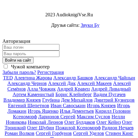
2023 AudioknigiVse.Ru
Друзья сайта:
Звуки Бу
Авторизация
Войти на сайт
Чужой компьютер
Забыли пароль?
Регистрация
TED
Алевтина Жарова
Александр Башков
Александр Чайцын
Александр Чернов
Алексей Дик
Алексей Макеев
Алексей
Семёнов
Алла Човжик
Андрей Кравец
Андрей Ливадный
Артем Каменистый
Борис Клейнберг
Вадим Пугачев
Владимир Князев
Глубина
Дем Михайлов
Дмитрий Кузнецов
Евгений Щепетнов
Иван Савоськин
Игорь Князев
Игорь
Ломакин
Игорь Ященко
Илья Дементьев
Кирилл Головин
Ксеноморф
Ларионов Сергей
Максим Суслов
Нелли
Новикова
Николай Леонов
Олег Булдаков
Олег Кейнз
Олег
Троицкий
Олег Шубин
Пожилой Ксеноморф
Радион Нечаев
Роман Волков
Сергей Горбунов
Сергей Уделов
Стивен Кинг