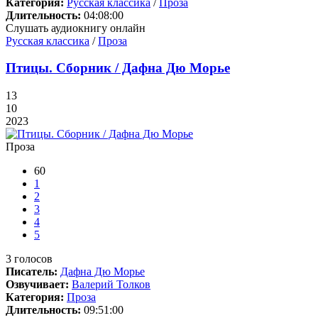
Категория:
Русская классика
/
Проза
Длительность:
04:08:00
Слушать аудиокнигу онлайн
Русская классика
/
Проза
Птицы. Сборник / Дафна Дю Морье
13
10
2023
Проза
60
1
2
3
4
5
3
голосов
Писатель:
Дафна Дю Морье
Озвучивает:
Валерий Толков
Категория:
Проза
Длительность:
09:51:00