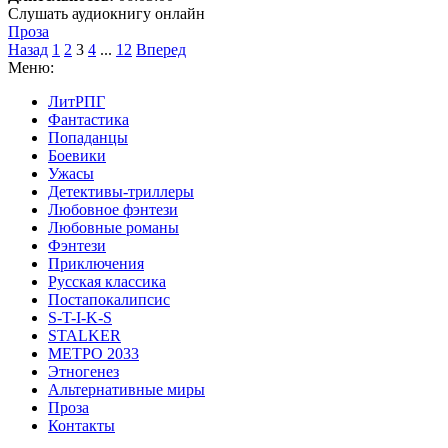
Слушать аудиокнигу онлайн
Проза
Назад
1
2
3
4
...
12
Вперед
Меню:
ЛитРПГ
Фантастика
Попаданцы
Боевики
Ужасы
Детективы-триллеры
Любовное фэнтези
Любовные романы
Фэнтези
Приключения
Русская классика
Постапокалипсис
S-T-I-K-S
STALKER
МЕТРО 2033
Этногенез
Альтернативные миры
Проза
Контакты