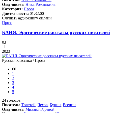
Озвучивает:
Ника Ромашкина
Категория:
Проза
Длительность:
01:32:00
Слушать аудиокнигу онлайн
Проза
БАНЯ. Эротические рассказы русских писателей
03
11
2023
Русская классика / Проза
60
1
2
3
4
5
24
голосов
Писатель:
Толстой
,
Чехов
,
Бунин
,
Есенин
Озвучивает:
Михаил Горевой