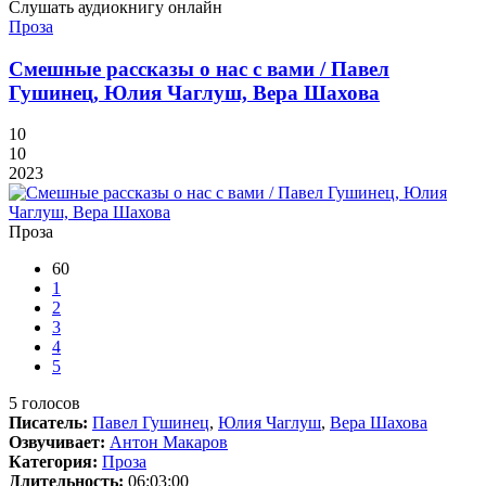
Слушать аудиокнигу онлайн
Проза
Смешные рассказы о нас с вами / Павел
Гушинец, Юлия Чаглуш, Вера Шахова
10
10
2023
Проза
60
1
2
3
4
5
5
голосов
Писатель:
Павел Гушинец
,
Юлия Чаглуш
,
Вера Шахова
Озвучивает:
Антон Макаров
Категория:
Проза
Длительность:
06:03:00