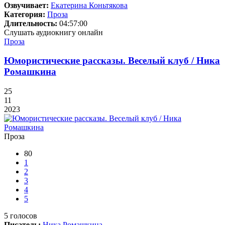
Озвучивает:
Екатерина Коньтякова
Категория:
Проза
Длительность:
04:57:00
Слушать аудиокнигу онлайн
Проза
Юмористические рассказы. Веселый клуб / Ника
Ромашкина
25
11
2023
Проза
80
1
2
3
4
5
5
голосов
Писатель:
Ника Ромашкина