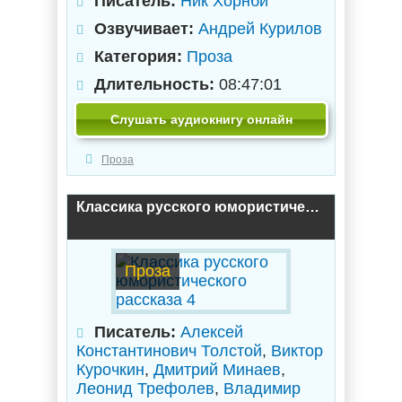
Писатель:
Ник Хорнби
Озвучивает:
Андрей Курилов
Категория:
Проза
Длительность:
08:47:01
Слушать аудиокнигу онлайн
Проза
Классика русского юмористического рассказа 4
Проза
Писатель:
Алексей
Константинович Толстой
,
Виктор
Курочкин
,
Дмитрий Минаев
,
Леонид Трефолев
,
Владимир