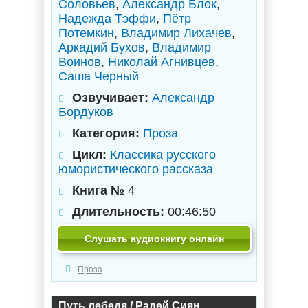
Соловьев
,
Александр Блок
,
Надежда Тэффи
,
Пётр
Потемкин
,
Владимир Лихачев
,
Аркадий Бухов
,
Владимир
Воинов
,
Николай Агнивцев
,
Саша Черный
Озвучивает:
Александр
Бордуков
Категория:
Проза
Цикл:
Классика русского
юмористического рассказа
Книга №
4
Длительность:
00:46:50
Слушать аудиокнигу онлайн
Проза
Путь лебедя / Радей Сиян