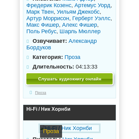
Фредерик Козенс
,
Артемус Уорд
,
Марк Твен
,
Уильям Джекобс
,
Артур Моррисон
,
Герберт Уэллс
,
Макс Фишер
,
Алекс Фишер
,
Поль Ребус
,
Шарль Мюллер
Озвучивает:
Александр
Бордуков
Категория:
Проза
Длительность:
04:13:33
Слушать аудиокнигу онлайн
Проза
Hi-Fi / Ник Хорнби
Проза