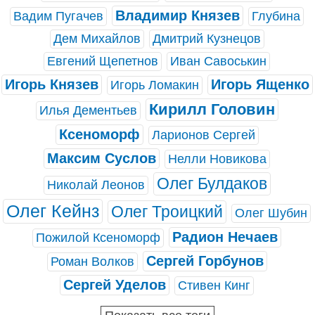
Владимир Князев
Вадим Пугачев
Глубина
Дем Михайлов
Дмитрий Кузнецов
Евгений Щепетнов
Иван Савоськин
Игорь Князев
Игорь Ященко
Игорь Ломакин
Кирилл Головин
Илья Дементьев
Ксеноморф
Ларионов Сергей
Максим Суслов
Нелли Новикова
Олег Булдаков
Николай Леонов
Олег Кейнз
Олег Троицкий
Олег Шубин
Радион Нечаев
Пожилой Ксеноморф
Сергей Горбунов
Роман Волков
Сергей Уделов
Стивен Кинг