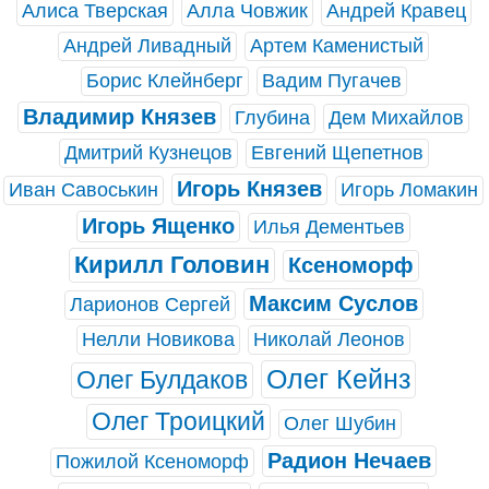
Алиса Тверская
Алла Човжик
Андрей Кравец
Андрей Ливадный
Артем Каменистый
Борис Клейнберг
Вадим Пугачев
Владимир Князев
Глубина
Дем Михайлов
Дмитрий Кузнецов
Евгений Щепетнов
Игорь Князев
Иван Савоськин
Игорь Ломакин
Игорь Ященко
Илья Дементьев
Кирилл Головин
Ксеноморф
Максим Суслов
Ларионов Сергей
Нелли Новикова
Николай Леонов
Олег Кейнз
Олег Булдаков
Олег Троицкий
Олег Шубин
Радион Нечаев
Пожилой Ксеноморф