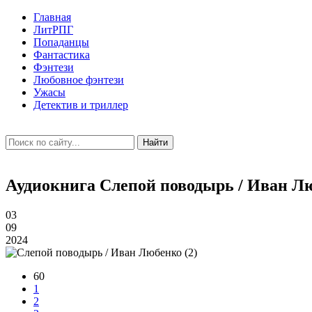
Главная
ЛитРПГ
Попаданцы
Фантастика
Фэнтези
Любовное фэнтези
Ужасы
Детектив и триллер
Найти
Аудиокнига Слепой поводырь / Иван Лю
03
09
2024
60
1
2