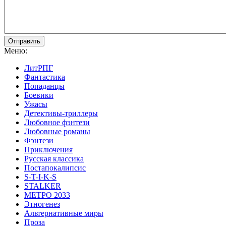
Отправить
Меню:
ЛитРПГ
Фантастика
Попаданцы
Боевики
Ужасы
Детективы-триллеры
Любовное фэнтези
Любовные романы
Фэнтези
Приключения
Русская классика
Постапокалипсис
S-T-I-K-S
STALKER
МЕТРО 2033
Этногенез
Альтернативные миры
Проза