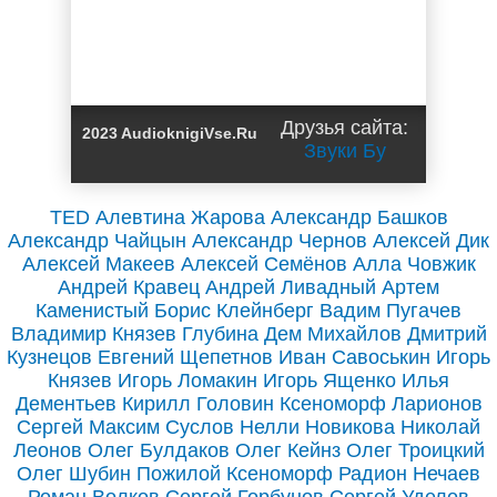
Друзья сайта:
2023 AudioknigiVse.Ru
Звуки Бу
TED
Алевтина Жарова
Александр Башков
Александр Чайцын
Александр Чернов
Алексей Дик
Алексей Макеев
Алексей Семёнов
Алла Човжик
Андрей Кравец
Андрей Ливадный
Артем
Каменистый
Борис Клейнберг
Вадим Пугачев
Владимир Князев
Глубина
Дем Михайлов
Дмитрий
Кузнецов
Евгений Щепетнов
Иван Савоськин
Игорь
Князев
Игорь Ломакин
Игорь Ященко
Илья
Дементьев
Кирилл Головин
Ксеноморф
Ларионов
Сергей
Максим Суслов
Нелли Новикова
Николай
Леонов
Олег Булдаков
Олег Кейнз
Олег Троицкий
Олег Шубин
Пожилой Ксеноморф
Радион Нечаев