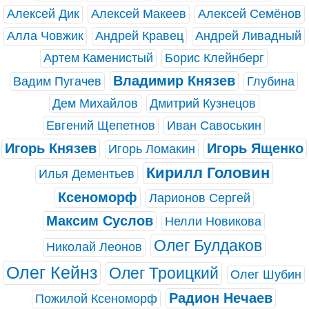
Алексей Дик
Алексей Макеев
Алексей Семёнов
Алла Човжик
Андрей Кравец
Андрей Ливадный
Артем Каменистый
Борис Клейнберг
Владимир Князев
Вадим Пугачев
Глубина
Дем Михайлов
Дмитрий Кузнецов
Евгений Щепетнов
Иван Савоськин
Игорь Князев
Игорь Ященко
Игорь Ломакин
Кирилл Головин
Илья Дементьев
Ксеноморф
Ларионов Сергей
Максим Суслов
Нелли Новикова
Олег Булдаков
Николай Леонов
Олег Кейнз
Олег Троицкий
Олег Шубин
Радион Нечаев
Пожилой Ксеноморф