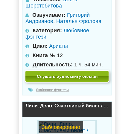
Шерстобитова
Озвучивает:
Григорий
Андрианов
,
Наталья Фролова
Категория:
Любовное
фэнтези
Цикл:
Ариаты
Книга №
12
Длительность:
1 ч. 54 мин.
Слушать аудиокнигу онлайн
Любовное фэнтези
Лили. Дело. Счастливый билет / Анна Орлова
Заблокировано