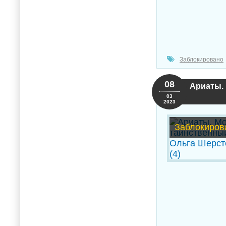
Заблокировано
08
Ариаты. 
03
2023
Заблокиров