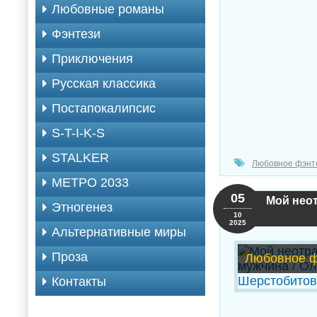
Любовные романы
Фэнтези
Приключения
Русская классика
Постапокалипсис
S-T-I-K-S
STALKER
Любовное фэнт
МЕТРО 2033
05
Мой неот
Этногенез
10
2025
Альтернативные миры
Проза
Любовное ф
Контакты