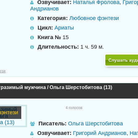
Озвучивает:
Наталья Фролова
,
Григо
Андрианов
Категория:
Любовное фэнтези
Цикл:
Ариаты
Книга №
15
Длительность:
1 ч. 59 м.
Слушать ауд
ези
разимый мужчина / Ольга Шерстобитова (13)
4
голосов
энтези
Писатель:
Ольга Шерстобитова
Озвучивает:
Григорий Андрианов
,
На