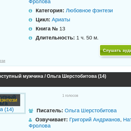
Фролова
Категория:
Любовное фэнтези
Цикл:
Ариаты
Книга №
13
Длительность:
1 ч. 50 м.
Слушать ауд
ези
ступный мужчина / Ольга Шерстобитова (14)
1
голосов
энтези
Писатель:
Ольга Шерстобитова
Озвучивает:
Григорий Андрианов
,
На
Фролова