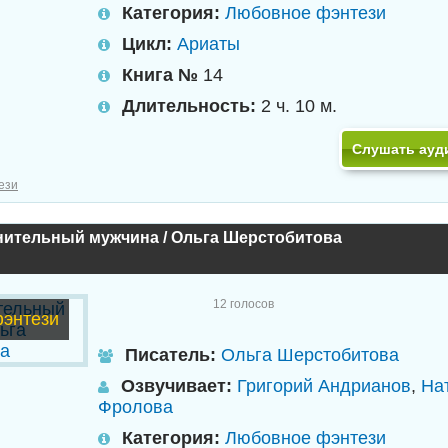
Категория:
Любовное фэнтези
Цикл:
Ариаты
Книга №
14
Длительность:
2 ч. 10 м.
Слушать ауд
ези
нительный мужчина / Ольга Шерстобитова
12
голосов
энтези
Писатель:
Ольга Шерстобитова
Озвучивает:
Григорий Андрианов
,
На
Фролова
Категория:
Любовное фэнтези