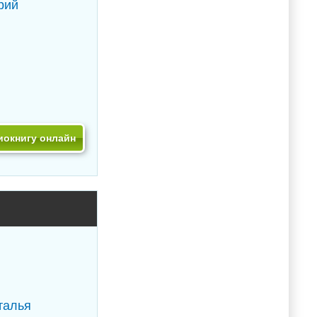
рий
иокнигу онлайн
талья