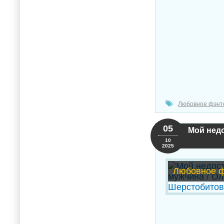
Любовное фэнт
05
Мой недо
10
2025
Любовное ф