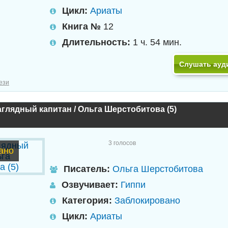
Цикл:
Ариаты
Книга №
12
Длительность:
1 ч. 54 мин.
Слушать ауд
ези
глядный капитан / Ольга Шерстобитова (5)
3
голосов
ано
Писатель:
Ольга Шерстобитова
Озвучивает:
Гиппи
Категория:
Заблокировано
Цикл:
Ариаты