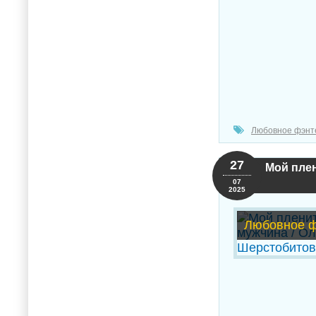
Любовное фэнт
27
Мой пле
07
2025
Любовное ф