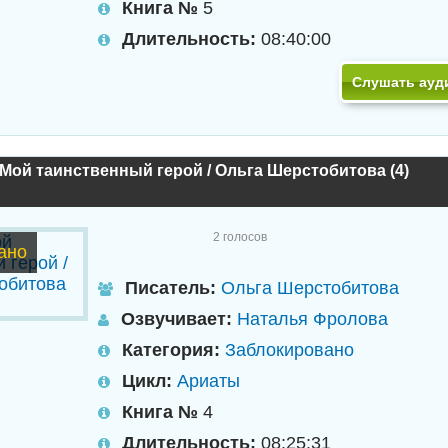
Книга №
5
Длительность:
08:40:00
Слушать ауд
Мой таинственный герой / Ольга Шерстобитова (4)
2
голосов
ано
Писатель:
Ольга Шерстобитова
Озвучивает:
Наталья Фролова
Категория:
Заблокировано
Цикл:
Ариаты
Книга №
4
Длительность:
08:25:31