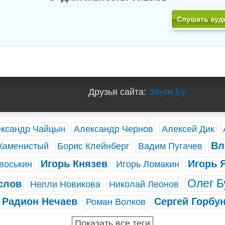
Слушать ауд
Друзья сайта:
Звуки Бу
ксандр Чайцын
Александр Чернов
Алексей Дик
Вл
Каменистый
Борис Клейнберг
Вадим Пугачев
Игорь Князев
Игорь 
воськин
Игорь Ломакин
Олег Б
слов
Нелли Новикова
Николай Леонов
Радион Нечаев
Сергей Горбу
Роман Волков
Показать все теги