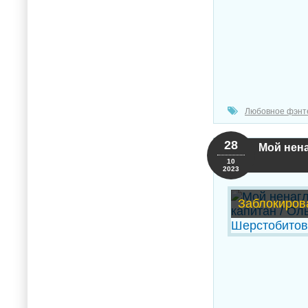
Любовное фэнт
28
Мой нена
10
2023
Заблокиров