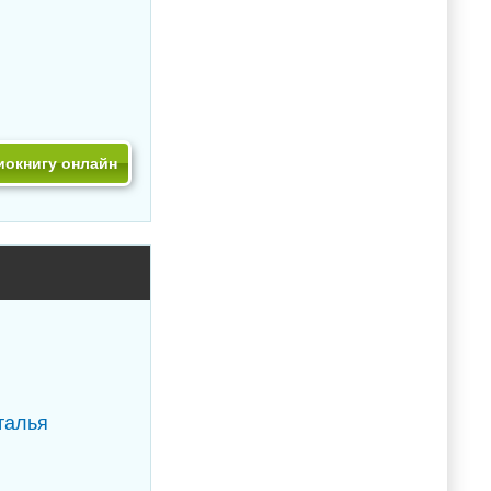
иокнигу онлайн
талья