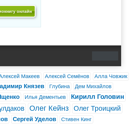
иокнигу онлайн
Алексей Макеев
Алексей Семёнов
Алла Човжик
адимир Князев
Глубина
Дем Михайлов
Кирилл Головин
Ященко
Илья Дементьев
Олег Кейнз
улдаков
Олег Троицкий
нов
Сергей Уделов
Стивен Кинг