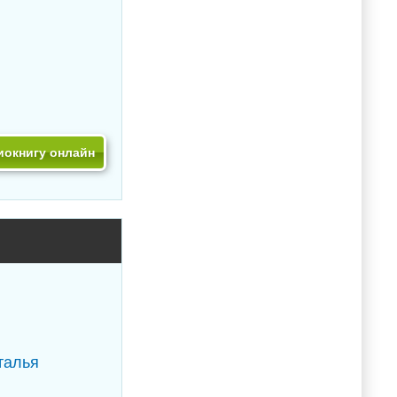
иокнигу онлайн
талья