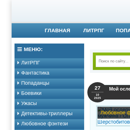
ГЛАВНАЯ
ЛИТРПГ
ПОП
МЕНЮ:
ЛитРПГ
Фантастика
Попаданцы
27
Мой осле
Боевики
10
2025
Ужасы
Любовное ф
Детективы-триллеры
Любовное фэнтези