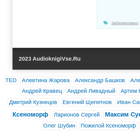
Заблокировано
2023 AudioknigiVse.Ru
TED
Алевтина Жарова
Александр Башков
Але
Андрей Кравец
Андрей Ливадный
Артем 
Дмитрий Кузнецов
Евгений Щепетнов
Иван Са
Ксеноморф
Максим Су
Ларионов Сергей
Олег Шубин
Пожилой Ксеноморф