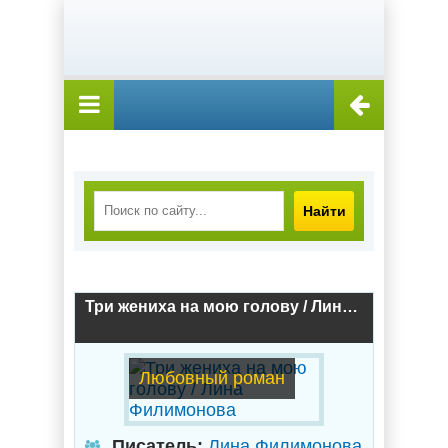
Найти
Три жениха на мою голову / Лина Филимонова
Любовный роман
Писатель:
Лина Филимонова