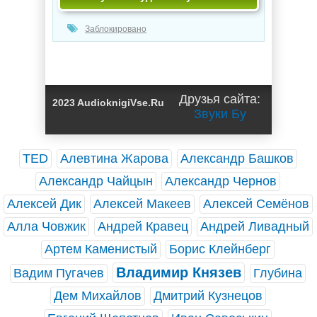
Заблокировано
Друзья сайта:
2023 AudioknigiVse.Ru
Звуки Бу
TED
Алевтина Жарова
Александр Башков
Александр Чайцын
Александр Чернов
Алексей Дик
Алексей Макеев
Алексей Семёнов
Алла Човжик
Андрей Кравец
Андрей Ливадный
Артем Каменистый
Борис Клейнберг
Владимир Князев
Вадим Пугачев
Глубина
Дем Михайлов
Дмитрий Кузнецов