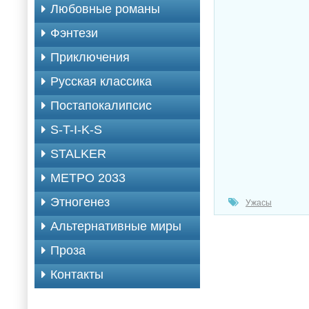
Любовные романы
Фэнтези
Приключения
Русская классика
Постапокалипсис
S-T-I-K-S
STALKER
МЕТРО 2033
Этногенез
Ужасы
Альтернативные миры
Проза
Контакты