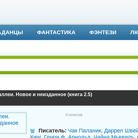
АДАНЦЫ
ФАНТАСТИКА
ФЭНТЕЗИ
ЛЮ
ДЕТЕКТИВ И ТРИЛЛЕР
ллеи. Новое и неизданное (книга 2.5)
0
голосов
Писатель:
Чак Паланик
,
Даррел Шве
Кинг
,
Генри Ф. Арнольд
,
Чайна Мьевиль
,