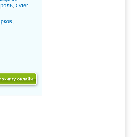
роль
,
Олег
рков
,
иокнигу онлайн