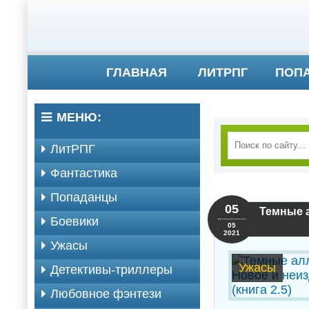
ГЛАВНАЯ
ЛИТРПГ
ПОП
МЕНЮ:
ЛитРПГ
Фантастика
Попаданцы
05
Темные а
Боевики
05
2021
Ужасы
Ужасы
Детективы-триллеры
Любовное фэнтези