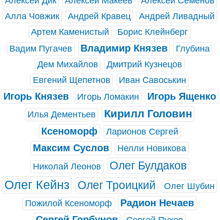
Алексей Дик
Алексей Макеев
Алексей Семёнов
Алла Човжик
Андрей Кравец
Андрей Ливадный
Артем Каменистый
Борис Клейнберг
Владимир Князев
Вадим Пугачев
Глубина
Дем Михайлов
Дмитрий Кузнецов
Евгений Щепетнов
Иван Савоськин
Игорь Князев
Игорь Ященко
Игорь Ломакин
Кирилл Головин
Илья Дементьев
Ксеноморф
Ларионов Сергей
Максим Суслов
Нелли Новикова
Олег Булдаков
Николай Леонов
Олег Кейнз
Олег Троицкий
Олег Шубин
Радион Нечаев
Пожилой Ксеноморф
Сергей Горбунов