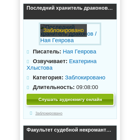
Последний хранитель драконов / Ная Геярова
Заблокировано
Писатель:
Ная Геярова
Озвучивает:
Екатерина
Хлыстова
Категория:
Заблокировано
Длительность:
09:08:00
Слушать аудиокнигу онлайн
Заблокировано
Факультет судебной некромантии, или Поводок для Рыси / Наталья Самсонова