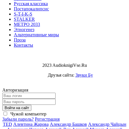
Русская классика
Постапокалипсис
S-T-I-K-S
STALKER
МЕТРО 2033
Этногенез
Альтернативные миры
Проза
Контакты
2023 AudioknigiVse.Ru
Друзья сайта:
Звуки Бу
Авторизация
Войти на сайт
Чужой компьютер
Забыли пароль?
Регистрация
TED
Алевтина Жарова
Александр Башков
Александр Чайцын