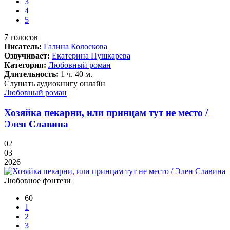
3
4
5
7
голосов
Писатель:
Галина Колоскова
Озвучивает:
Екатерина Пушкарева
Категория:
Любовный роман
Длительность:
1 ч. 40 м.
Слушать аудиокнигу онлайн
Любовный роман
Хозяйка пекарни, или принцам тут не место /
Элен Славина
02
03
2026
Любовное фэнтези
60
1
2
3