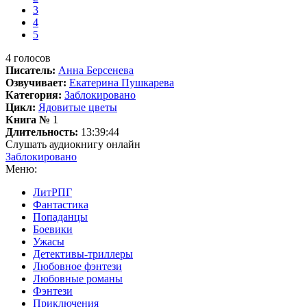
3
4
5
4
голосов
Писатель:
Анна Берсенева
Озвучивает:
Екатерина Пушкарева
Категория:
Заблокировано
Цикл:
Ядовитые цветы
Книга №
1
Длительность:
13:39:44
Слушать аудиокнигу онлайн
Заблокировано
Меню:
ЛитРПГ
Фантастика
Попаданцы
Боевики
Ужасы
Детективы-триллеры
Любовное фэнтези
Любовные романы
Фэнтези
Приключения