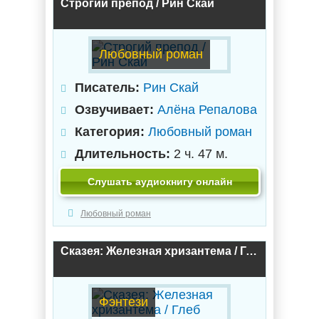
Строгий препод / Рин Скай
Любовный роман
Писатель:
Рин Скай
Озвучивает:
Алёна Репалова
Категория:
Любовный роман
Длительность:
2 ч. 47 м.
Слушать аудиокнигу онлайн
Любовный роман
Сказея: Железная хризантема / Глеб Кащеев
Фэнтези