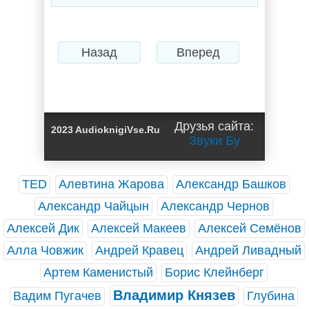
Назад
Вперед
Друзья сайта:
2023 AudioknigiVse.Ru
Звуки Бу
TED
Алевтина Жарова
Александр Башков
Александр Чайцын
Александр Чернов
Алексей Дик
Алексей Макеев
Алексей Семёнов
Алла Човжик
Андрей Кравец
Андрей Ливадный
Артем Каменистый
Борис Клейнберг
Владимир Князев
Вадим Пугачев
Глубина