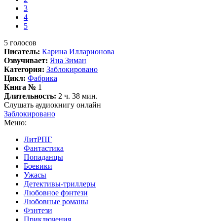
3
4
5
5
голосов
Писатель:
Карина Илларионова
Озвучивает:
Яна Зиман
Категория:
Заблокировано
Цикл:
Фабрика
Книга №
1
Длительность:
2 ч. 38 мин.
Слушать аудиокнигу онлайн
Заблокировано
Меню:
ЛитРПГ
Фантастика
Попаданцы
Боевики
Ужасы
Детективы-триллеры
Любовное фэнтези
Любовные романы
Фэнтези
Приключения