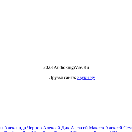
2023 AudioknigiVse.Ru
Друзья сайта:
Звуки Бу
ын
Александр Чернов
Алексей Дик
Алексей Макеев
Алексей Сем