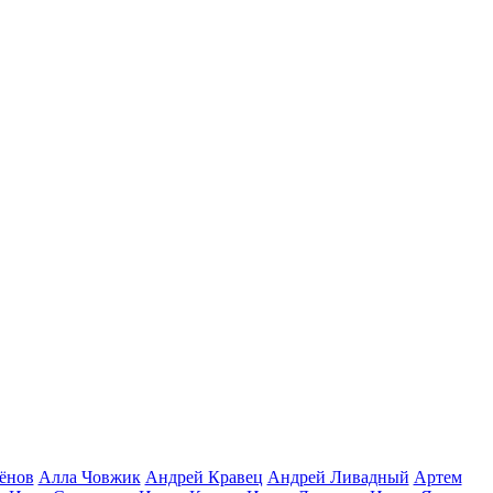
ёнов
Алла Човжик
Андрей Кравец
Андрей Ливадный
Артем