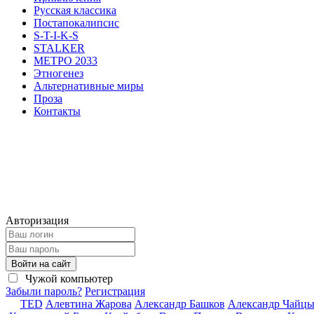
Русская классика
Постапокалипсис
S-T-I-K-S
STALKER
МЕТРО 2033
Этногенез
Альтернативные миры
Проза
Контакты
Авторизация
Войти на сайт
Чужой компьютер
Забыли пароль?
Регистрация
TED
Алевтина Жарова
Александр Башков
Александр Чайц