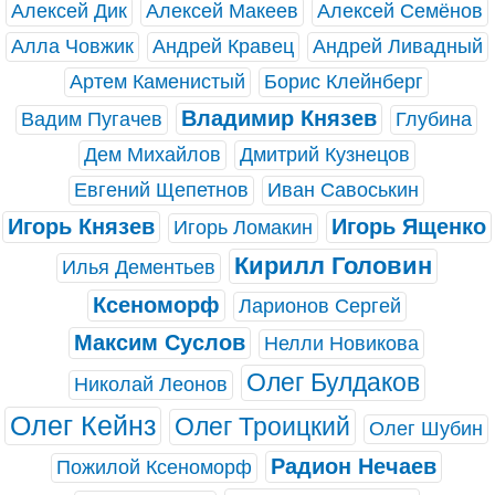
Алексей Дик
Алексей Макеев
Алексей Семёнов
Алла Човжик
Андрей Кравец
Андрей Ливадный
Артем Каменистый
Борис Клейнберг
Владимир Князев
Вадим Пугачев
Глубина
Дем Михайлов
Дмитрий Кузнецов
Евгений Щепетнов
Иван Савоськин
Игорь Князев
Игорь Ященко
Игорь Ломакин
Кирилл Головин
Илья Дементьев
Ксеноморф
Ларионов Сергей
Максим Суслов
Нелли Новикова
Олег Булдаков
Николай Леонов
Олег Кейнз
Олег Троицкий
Олег Шубин
Радион Нечаев
Пожилой Ксеноморф