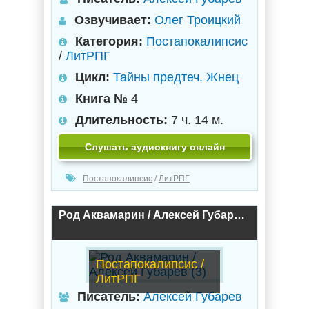
Озвучивает:
Олег Троицкий
Категория:
Постапокалипсис
/
ЛитРПГ
Цикл:
Тайны предтеч. Жнец
Книга №
4
Длительность:
7 ч. 14 м.
Слушать аудиокнигу онлайн
Постапокалипсис
/
ЛитРПГ
Род Аквамарин / Алексей Губарев (3)
Постапокалипсис /
ЛитРПГ
Писатель:
Алексей Губарев