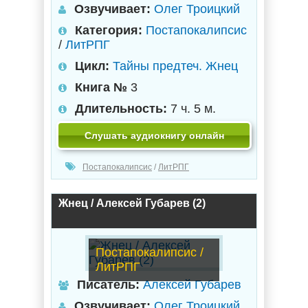
Озвучивает:
Олег Троицкий
Категория:
Постапокалипсис
/
ЛитРПГ
Цикл:
Тайны предтеч. Жнец
Книга №
3
Длительность:
7 ч. 5 м.
Слушать аудиокнигу онлайн
Постапокалипсис
/
ЛитРПГ
Жнец / Алексей Губарев (2)
Постапокалипсис /
ЛитРПГ
Писатель:
Алексей Губарев
Озвучивает:
Олег Троицкий