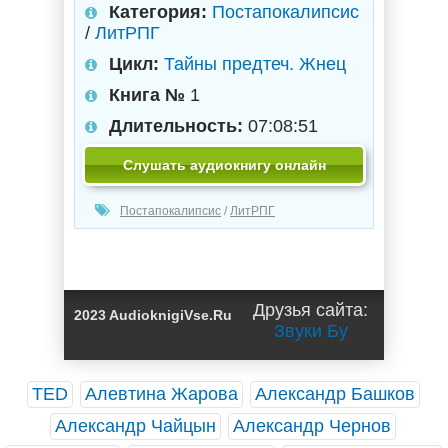
Категория:
Постапокалипсис
/
ЛитРПГ
Цикл:
Тайны предтеч. Жнец
Книга №
1
Длительность:
07:08:51
Слушать аудиокнигу онлайн
Постапокалипсис
/
ЛитРПГ
Друзья сайта:
2023 AudioknigiVse.Ru
Звуки Бу
TED
Алевтина Жарова
Александр Башков
Александр Чайцын
Александр Чернов