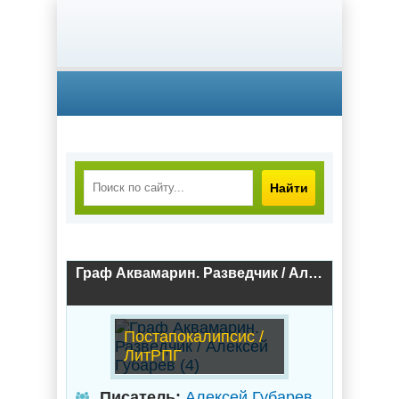
Найти
Граф Аквамарин. Разведчик / Алексей Губарев (4)
Постапокалипсис /
ЛитРПГ
Писатель:
Алексей Губарев