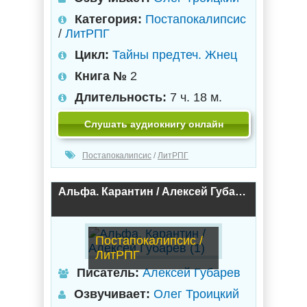
Категория:
Постапокалипсис
/
ЛитРПГ
Цикл:
Тайны предтеч. Жнец
Книга №
2
Длительность:
7 ч. 18 м.
Слушать аудиокнигу онлайн
Постапокалипсис
/
ЛитРПГ
Альфа. Карантин / Алексей Губарев (1)
Постапокалипсис /
ЛитРПГ
Писатель:
Алексей Губарев
Озвучивает:
Олег Троицкий