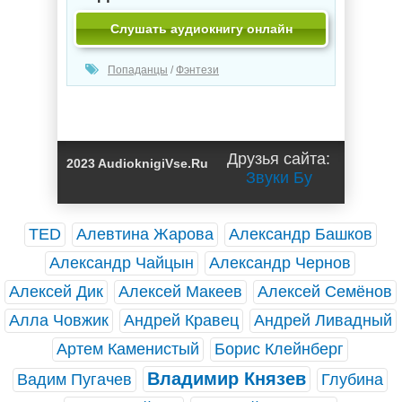
Слушать аудиокнигу онлайн
Попаданцы
/
Фэнтези
Друзья сайта:
2023 AudioknigiVse.Ru
Звуки Бу
TED
Алевтина Жарова
Александр Башков
Александр Чайцын
Александр Чернов
Алексей Дик
Алексей Макеев
Алексей Семёнов
Алла Човжик
Андрей Кравец
Андрей Ливадный
Артем Каменистый
Борис Клейнберг
Владимир Князев
Вадим Пугачев
Глубина