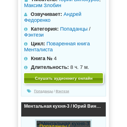
Максим Злобин
Озвучивает:
Андрей
Федоренко
Категория:
Попаданцы
/
Фэнтези
Цикл:
Поваренная книга
Менталиста
Книга №
4
Длительность:
8 ч. 7 м.
Слушать аудиокнигу онлайн
Попаданцы
/
Фэнтези
Ментальная кухня-3 / Юрий Винокуров, Максим Злобин (3)
Попаданцы /