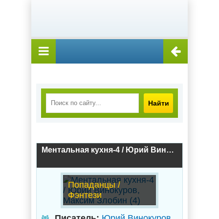
Найти
Ментальная кухня-4 / Юрий Винокуров, Максим Злобин (4)
Попаданцы /
Фэнтези
Писатель:
Юрий Винокуров
,