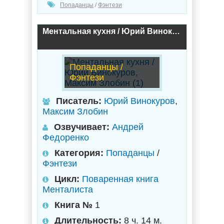
Попаданцы
/
Фэнтези
Ментальная кухня / Юрий Винокуров, Максим Злобин (1)
Попаданцы /
Фэнтези
Писатель:
Юрий Винокуров
,
Максим Злобин
Озвучивает:
Андрей
Федоренко
Категория:
Попаданцы
/
Фэнтези
Цикл:
Поваренная книга
Менталиста
Книга №
1
Длительность:
8 ч. 14 м.