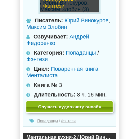
Фэнтези
Писатель:
Юрий Винокуров
,
Максим Злобин
Озвучивает:
Андрей
Федоренко
Категория:
Попаданцы
/
Фэнтези
Цикл:
Поваренная книга
Менталиста
Книга №
3
Длительность:
8 ч. 16 мин.
Слушать аудиокнигу онлайн
Попаданцы
/
Фэнтези
Ментальная кухня-2 / Юрий Винокуров, Максим Злобин (2)