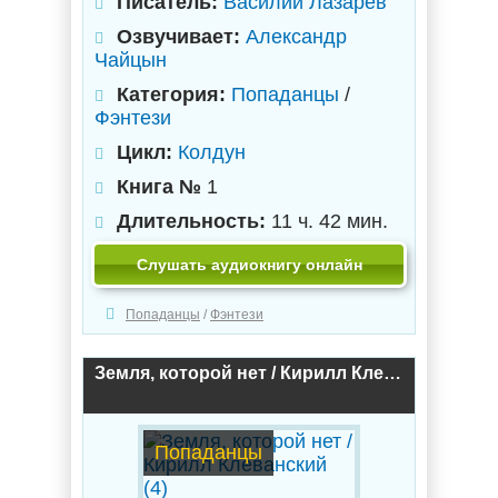
Писатель:
Василий Лазарев
Озвучивает:
Александр
Чайцын
Категория:
Попаданцы
/
Фэнтези
Цикл:
Колдун
Книга №
1
Длительность:
11 ч. 42 мин.
Слушать аудиокнигу онлайн
Попаданцы
/
Фэнтези
Земля, которой нет / Кирилл Клеванский (4)
Попаданцы