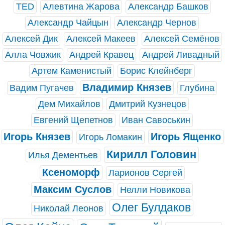
TED
Алевтина Жарова
Александр Башков
Александр Чайцын
Александр Чернов
Алексей Дик
Алексей Макеев
Алексей Семёнов
Алла Човжик
Андрей Кравец
Андрей Ливадный
Артем Каменистый
Борис Клейнберг
Владимир Князев
Вадим Пугачев
Глубина
Дем Михайлов
Дмитрий Кузнецов
Евгений Щепетнов
Иван Савоськин
Игорь Князев
Игорь Ященко
Игорь Ломакин
Кирилл Головин
Илья Дементьев
Ксеноморф
Ларионов Сергей
Максим Суслов
Нелли Новикова
Олег Булдаков
Николай Леонов