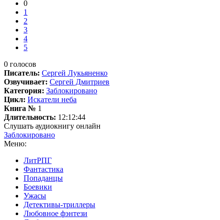
0
1
2
3
4
5
0
голосов
Писатель:
Сергей Лукьяненко
Озвучивает:
Сергей Дмитриев
Категория:
Заблокировано
Цикл:
Искатели неба
Книга №
1
Длительность:
12:12:44
Слушать аудиокнигу онлайн
Заблокировано
Меню:
ЛитРПГ
Фантастика
Попаданцы
Боевики
Ужасы
Детективы-триллеры
Любовное фэнтези