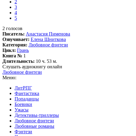
2
3
4
5
2
голосов
Писатель:
Анастасия Пименова
Озвучивает:
Елена Шниткова
Категория:
Любовное фэнтези
Цикл:
Грань
Книга №
1
Длительность:
10 ч. 53 м.
Слушать аудиокнигу онлайн
Любовное фэнтези
Меню:
ЛитРПГ
Фантастика
Попаданцы
Боевики
Ужасы
Детективы-триллеры
Любовное фэнтези
Любовные романы
Фэнтези