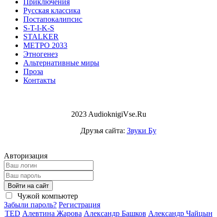
Приключения
Русская классика
Постапокалипсис
S-T-I-K-S
STALKER
МЕТРО 2033
Этногенез
Альтернативные миры
Проза
Контакты
2023 AudioknigiVse.Ru
Друзья сайта:
Звуки Бу
Авторизация
Войти на сайт
Чужой компьютер
Забыли пароль?
Регистрация
TED
Алевтина Жарова
Александр Башков
Александр Чайцын