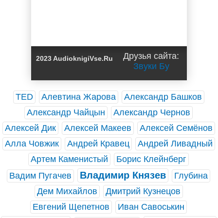
Друзья сайта:
2023 AudioknigiVse.Ru
Звуки Бу
TED
Алевтина Жарова
Александр Башков
Александр Чайцын
Александр Чернов
Алексей Дик
Алексей Макеев
Алексей Семёнов
Алла Човжик
Андрей Кравец
Андрей Ливадный
Артем Каменистый
Борис Клейнберг
Владимир Князев
Вадим Пугачев
Глубина
Дем Михайлов
Дмитрий Кузнецов
Евгений Щепетнов
Иван Савоськин