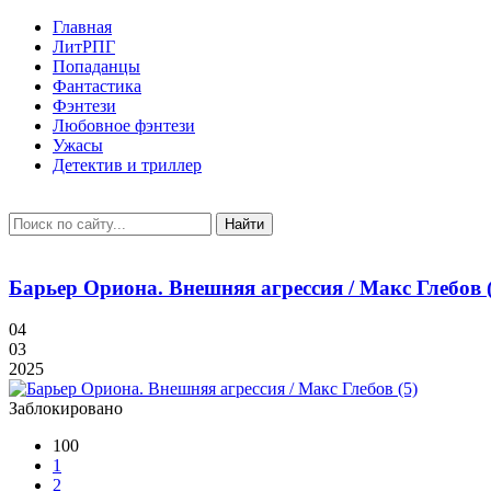
Главная
ЛитРПГ
Попаданцы
Фантастика
Фэнтези
Любовное фэнтези
Ужасы
Детектив и триллер
Найти
Барьер Ориона. Внешняя агрессия / Макс Глебов (
04
03
2025
Заблокировано
100
1
2