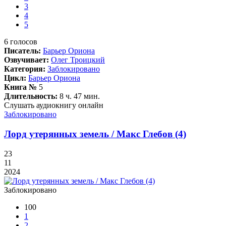
3
4
5
6
голосов
Писатель:
Барьер Ориона
Озвучивает:
Олег Троицкий
Категория:
Заблокировано
Цикл:
Барьер Ориона
Книга №
5
Длительность:
8 ч. 47 мин.
Слушать аудиокнигу онлайн
Заблокировано
Лорд утерянных земель / Макс Глебов (4)
23
11
2024
Заблокировано
100
1
2