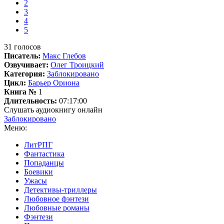
2
3
4
5
31
голосов
Писатель:
Макс Глебов
Озвучивает:
Олег Троицкий
Категория:
Заблокировано
Цикл:
Барьер Ориона
Книга №
1
Длительность:
07:17:00
Слушать аудиокнигу онлайн
Заблокировано
Меню:
ЛитРПГ
Фантастика
Попаданцы
Боевики
Ужасы
Детективы-триллеры
Любовное фэнтези
Любовные романы
Фэнтези