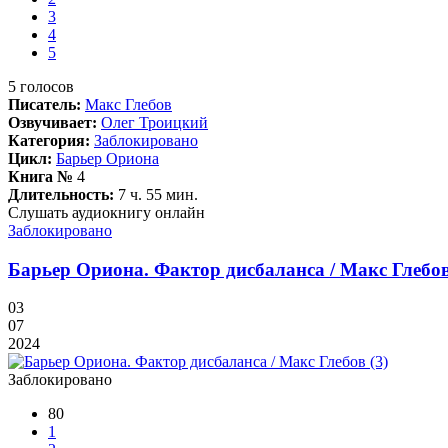
3
4
5
5
голосов
Писатель:
Макс Глебов
Озвучивает:
Олег Троицкий
Категория:
Заблокировано
Цикл:
Барьер Ориона
Книга №
4
Длительность:
7 ч. 55 мин.
Слушать аудиокнигу онлайн
Заблокировано
Барьер Ориона. Фактор дисбаланса / Макс Глебов
03
07
2024
Заблокировано
80
1