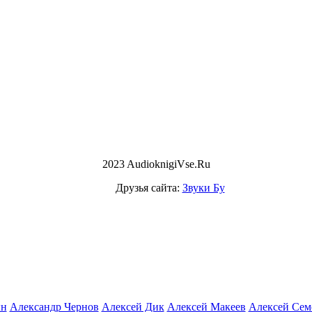
2023 AudioknigiVse.Ru
Друзья сайта:
Звуки Бу
ын
Александр Чернов
Алексей Дик
Алексей Макеев
Алексей Сем