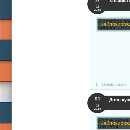
Хозяйка
11
2024
Заблокиров
Заблокировано
01
Дочь куз
11
2024
Заблокиров