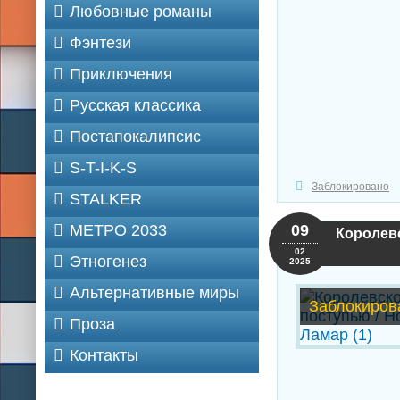
Любовные романы
Фэнтези
Приключения
Русская классика
Постапокалипсис
S-T-I-K-S
Заблокировано
STALKER
МЕТРО 2033
09
Королевс
02
Этногенез
2025
Альтернативные миры
Заблокиров
Проза
Контакты