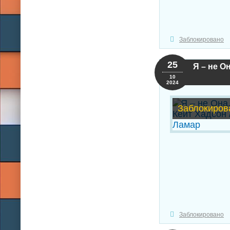
Заблокировано
25
Я – не О
10
2024
Заблокиров
Заблокировано