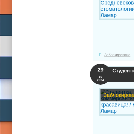
Заблокировано
29
Студентк
10
2024
Заблокиров