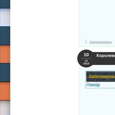
Заблокировано
10
Королев
12
2024
Заблокиров