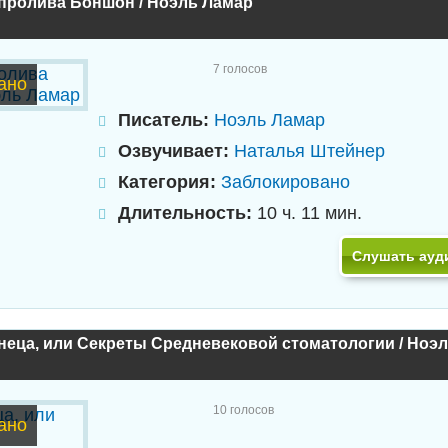
 пролива Боншон / Ноэль Ламар
7
голосов
ано
Писатель:
Ноэль Ламар
Озвучивает:
Наталья Штейнер
Категория:
Заблокировано
Длительность:
10 ч. 11 мин.
Слушать ауд
неца, или Секреты Cредневековой стоматологии / Ноэ
10
голосов
ано