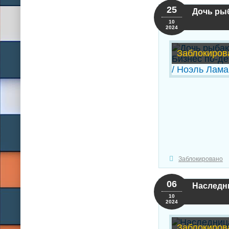
25
Дочь рыб
10
2024
Заблокиров
Заблокировано
06
Наследн
10
2024
Заблокиров