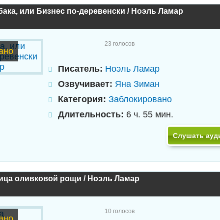
ака, или Бизнес по-деревенски / Ноэль Ламар
23
голосов
ано
Писатель:
Ноэль Ламар
Озвучивает:
Яна Зиман
Категория:
Заблокировано
Длительность:
6 ч. 55 мин.
Слушать ауд
ица оливковой рощи / Ноэль Ламар
10
голосов
ано