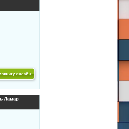
иокнигу онлайн
ль Ламар