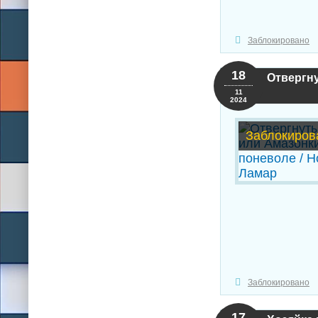
Заблокировано
18
Отвергну
11
2024
Заблокиров
Заблокировано
17