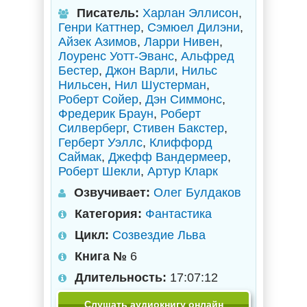
Писатель:
Харлан Эллисон
,
Генри Каттнер
,
Сэмюел Дилэни
,
Айзек Азимов
,
Ларри Нивен
,
Лоуренс Уотт-Эванс
,
Альфред
Бестер
,
Джон Варли
,
Нильс
Нильсен
,
Нил Шустерман
,
Роберт Сойер
,
Дэн Симмонс
,
Фредерик Браун
,
Роберт
Силверберг
,
Стивен Бакстер
,
Герберт Уэллс
,
Клиффорд
Саймак
,
Джефф Вандермеер
,
Роберт Шекли
,
Артур Кларк
Озвучивает:
Олег Булдаков
Категория:
Фантастика
Цикл:
Созвездие Льва
Книга №
6
Длительность:
17:07:12
Слушать аудиокнигу онлайн