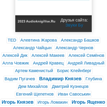
Друзья сайта:
2023 AudioknigiVse.Ru
Звуки Бу
TED
Алевтина Жарова
Александр Башков
Александр Чайцын
Александр Чернов
Алексей Дик
Алексей Макеев
Алексей Семёнов
Алла Човжик
Андрей Кравец
Андрей Ливадный
Артем Каменистый
Борис Клейнберг
Владимир Князев
Вадим Пугачев
Глубина
Дем Михайлов
Дмитрий Кузнецов
Евгений Щепетнов
Иван Савоськин
Игорь Князев
Игорь Ященко
Игорь Ломакин